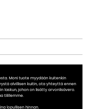
osta. Moni tuote myydään kuitenkin
yystä alvillisen kuitin, ota yhteyttä ennen
in laskun, johon on lisätty arvonlisävero.
 tilillemme.
na lopullisen hinnan.