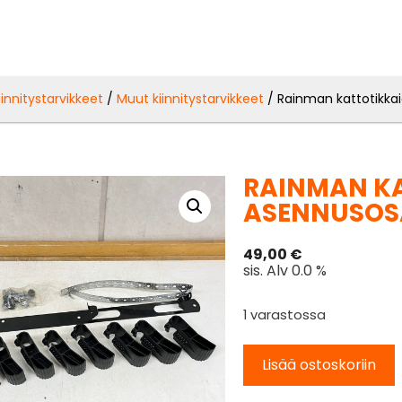
iinnitystarvikkeet
/
Muut kiinnitystarvikkeet
/ Rainman kattotikka
RAINMAN K
ASENNUSOS
49,00
€
sis. Alv 0.0 %
1 varastossa
Lisää ostoskoriin