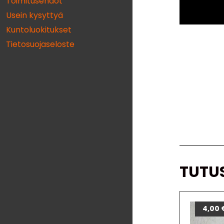
Toimitusehdot
Usein kysyttyä
Kuntoluokitukset
Tietosuojaseloste
TUTU
4,00