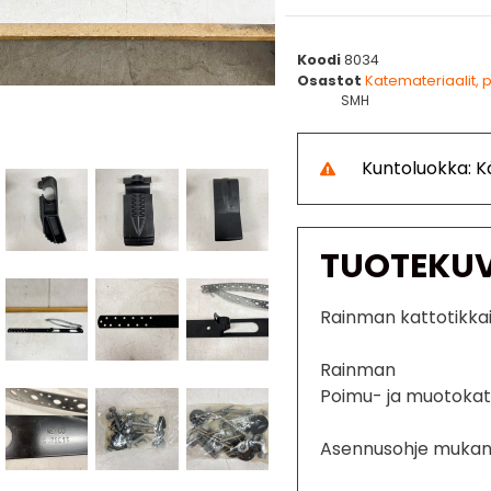
Koodi
8034
Osastot
Katemateriaalit, p
SMH
Kuntoluokka: 
TUOTEKU
Rainman kattotikka
Rainman
Poimu- ja muotokat
Asennusohje mukan