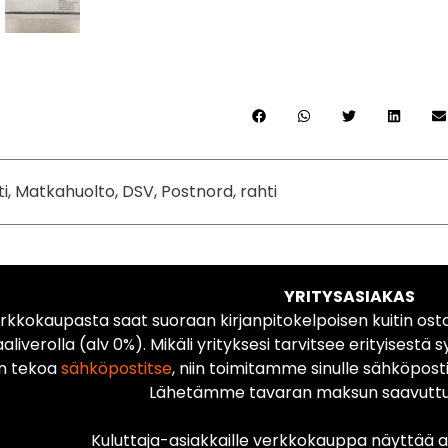
ti, Matkahuolto, DSV, Postnord, rahti
YRITYSASIAKAS
rkkokaupasta saat suoraan kirjanpitokelpoisen kuitin ost
liverolla (alv 0%). Mikäli yrityksesi tarvitsee erityisestä s
n tekoa
sähköpostitse
, niin toimitamme sinulle sähköposti
Lähetämme tavaran maksun saavuttua
Kuluttaja-asiakkaille verkkokauppa näyttää ai