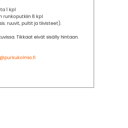
ta 1 kpl
n runkoputkiin 8 kpl
s. ruuvit, pultit ja tiivisteet).
uvissa. Tikkaat eivät sisälly hintaan.
@purkukolmio.fi