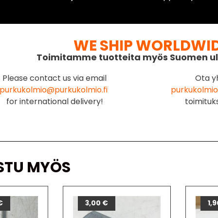
WE SHIP WORLDWI
Toimitamme tuotteita myös Suomen ul
Please contact us via email
Ota y
purkukolmio@purkukolmio.fi
purkukolmio
for international delivery!
toimituk
STU MYÖS
€
3,00
€
1,