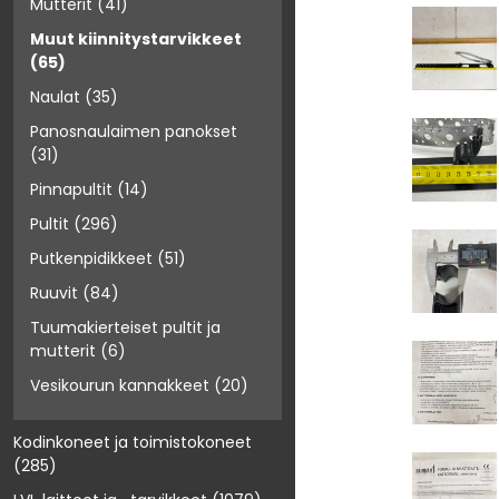
Mutterit
(41)
Muut kiinnitystarvikkeet
(65)
Naulat
(35)
Panosnaulaimen panokset
(31)
Pinnapultit
(14)
Pultit
(296)
Putkenpidikkeet
(51)
Ruuvit
(84)
Tuumakierteiset pultit ja
mutterit
(6)
Vesikourun kannakkeet
(20)
Kodinkoneet ja toimistokoneet
(285)