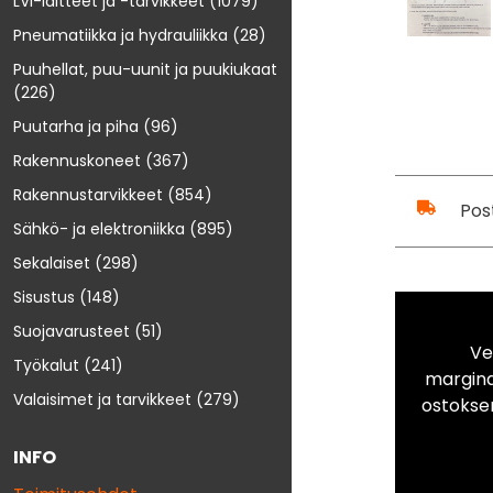
LVI-laitteet ja -tarvikkeet
(1079)
Pneumatiikka ja hydrauliikka
(28)
Puuhellat, puu-uunit ja puukiukaat
(226)
Puutarha ja piha
(96)
Rakennuskoneet
(367)
Rakennustarvikkeet
(854)
Pos
Sähkö- ja elektroniikka
(895)
Sekalaiset
(298)
Sisustus
(148)
Suojavarusteet
(51)
Ve
Työkalut
(241)
marginaa
Valaisimet ja tarvikkeet
(279)
ostokse
INFO