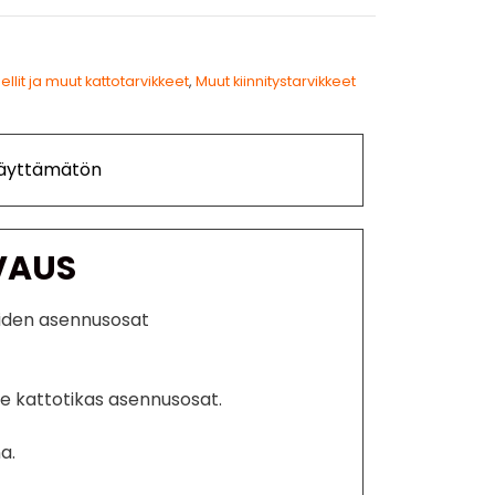
ellit ja muut kattotarvikkeet
,
Muut kiinnitystarvikkeet
Käyttämätön
VAUS
iden asennusosat
e kattotikas asennusosat.
a.