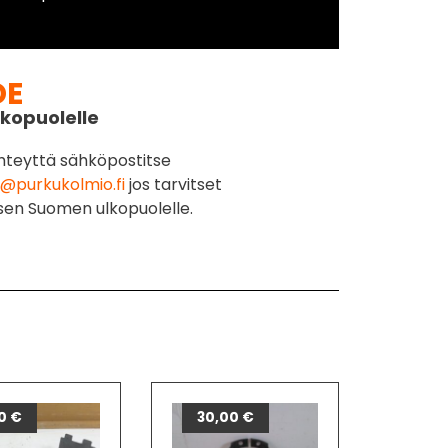
DE
kopuolelle
hteyttä sähköpostitse
@purkukolmio.fi
jos tarvitset
sen Suomen ulkopuolelle.
90
€
30,00
€