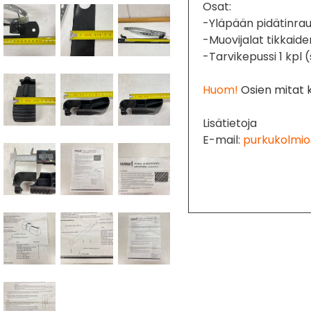
Osat:
-Yläpään pidätinrau
-Muovijalat tikkaide
-Tarvikepussi 1 kpl (si
Huom!
Osien mitat k
Lisätietoja
E-mail:
purkukolmio