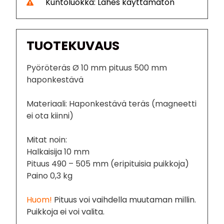
Kuntoluokka: Lähes käyttämätön
TUOTEKUVAUS
Pyöröteräs Ø 10 mm pituus 500 mm
haponkestävä
Materiaali: Haponkestävä teräs (magneetti
ei ota kiinni)
Mitat noin:
Halkaisija 10 mm
Pituus 490 – 505 mm (eripituisia puikkoja)
Paino 0,3 kg
Huom!
Pituus voi vaihdella muutaman millin.
Puikkoja ei voi valita.