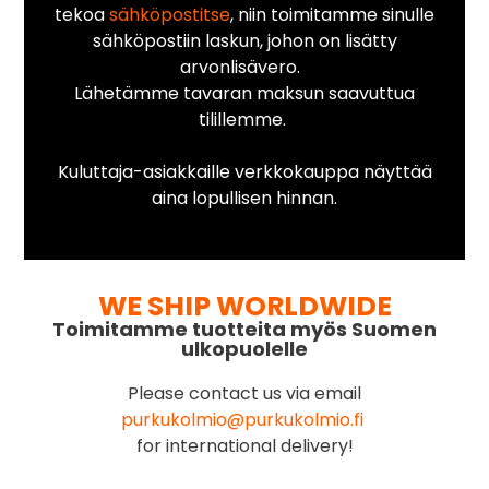
tekoa
sähköpostitse
, niin toimitamme sinulle
sähköpostiin laskun, johon on lisätty
arvonlisävero.
Lähetämme tavaran maksun saavuttua
tilillemme.
Kuluttaja-asiakkaille verkkokauppa näyttää
aina lopullisen hinnan.
WE SHIP WORLDWIDE
Toimitamme tuotteita myös Suomen
ulkopuolelle
Please contact us via email
purkukolmio@purkukolmio.fi
for international delivery!