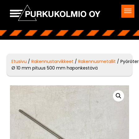
Etusivu
/
Rakennustarvikkeet
/
Rakennusmetallit
/ Pyöröte
Ø 10 mm pituus 500 mm haponkestävä