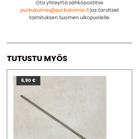
Ota yhteyttä sähköpostitse
purkukolmio@purkukolmio.fi
jos tarvitset
toimituksen Suomen ulkopuolelle.
TUTUSTU MYÖS
6,90
€