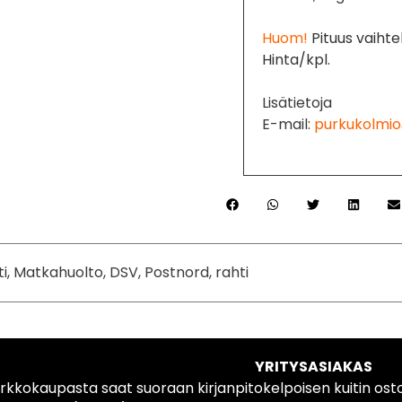
Huom!
Pituus vaihtel
Hinta/kpl.
Lisätietoja
E-mail:
purkukolmio
ti, Matkahuolto, DSV, Postnord, rahti
YRITYSASIAKAS
rkkokaupasta saat suoraan kirjanpitokelpoisen kuitin ost