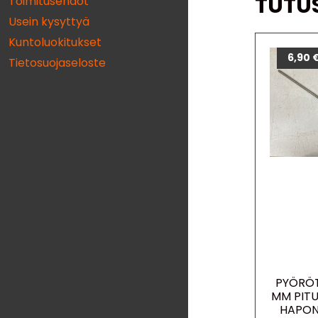
TUTU
Toimitusehdot
Usein kysyttyä
Kuntoluokitukset
6,90
Tietosuojaseloste
PYÖRÖT
MM PIT
HAPON