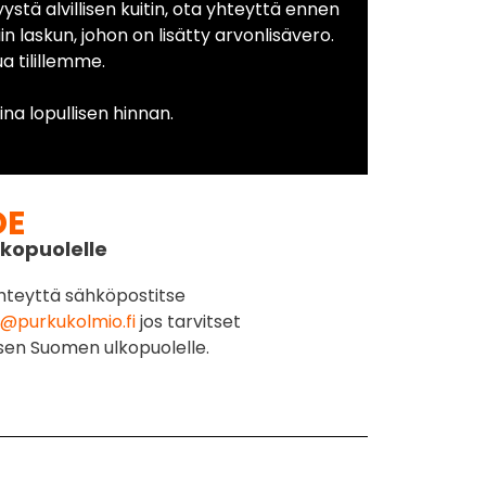
yystä alvillisen kuitin, ota yhteyttä ennen
in laskun, johon on lisätty arvonlisävero.
 tilillemme.
na lopullisen hinnan.
DE
kopuolelle
hteyttä sähköpostitse
@purkukolmio.fi
jos tarvitset
sen Suomen ulkopuolelle.