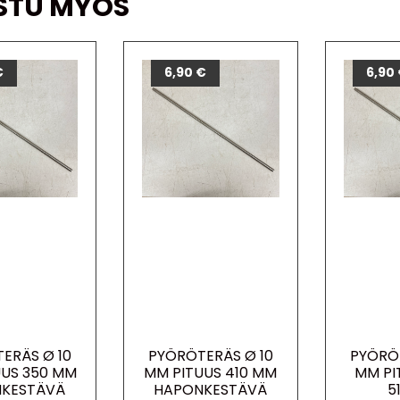
STU MYÖS
€
6,90
€
6,90
ERÄS Ø 10
PYÖRÖTERÄS Ø 10
PYÖRÖ
UUS 350 MM
MM PITUUS 410 MM
MM PI
KESTÄVÄ
HAPONKESTÄVÄ
5