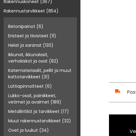
Rakennuskoneet
(367)
Rakennustarvikkeet
(854)
Betonipainot
(6)
Eristeet ja tiivisteet
(11)
Helat ja saranat
(130)
Ikkunat, ikkunalasit,
verhokiskot ja osat
(82)
Katemateriaalit, pellit ja muut
kattotarvikkeet
(31)
Lattiapinnoitteet
(6)
Pos
Lukko-osat, painikkeet,
vetimet ja avaimet
(189)
Metalliritilät ja tarvikkeet
(17)
Muut rakennustarvikkeet
(32)
Ovet ja luukut
(34)
Ve