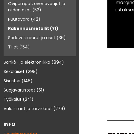
marginaa
Ovipumput, ovenavaajat ja
ostokse
niiden osat
(52)
Puutavara
(42)
Rakennusmetallit
(71)
Sadevesikourut ja osat
(36)
Tiilet
(154)
Sähkö- ja elektroniikka
(894)
Sekalaiset
(298)
Sisustus
(148)
Suojavarusteet
(51)
Työkalut
(241)
Valaisimet ja tarvikkeet
(279)
INFO