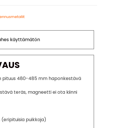
ennusmetallit
Lähes käyttämätön
VAUS
m pituus 480-485 mm haponkestävä
tävä teräs, magneetti ei ota kiinni
eripituisia puikkoja)