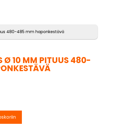
tuus 480-485 mm haponkestävä
 Ø 10 MM PITUUS 480-
PONKESTÄVÄ
oskoriin