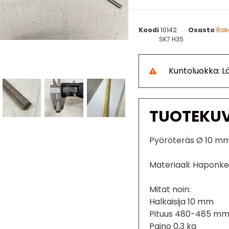
Koodi
10142
Osasto
Rak
SK7 H35
Kuntoluokka: 
TUOTEKU
Pyöröteräs Ø 10 m
Materiaali: Haponkes
Mitat noin:
Halkaisija 10 mm
Pituus 480-485 mm (
Paino 0,3 kg