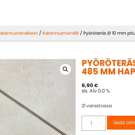
akennustarvikkeet
/
Rakennusmetallit
/ Pyöröteräs Ø 10 mm pi
PYÖRÖTERÄS
485 MM HA
6,90
€
sis. Alv 0.0 %
21 varastossa
Lisää ost