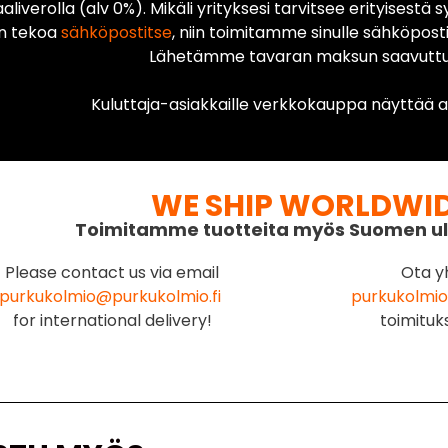
liverolla (alv 0%). Mikäli yrityksesi tarvitsee erityisestä s
n tekoa
sähköpostitse
, niin toimitamme sinulle sähköposti
Lähetämme tavaran maksun saavuttua
Kuluttaja-asiakkaille verkkokauppa näyttää ai
WE SHIP WORLDWI
Toimitamme tuotteita myös Suomen ul
Please contact us via email
Ota y
purkukolmio@purkukolmio.fi
purkukolmio
for international delivery!
toimituk