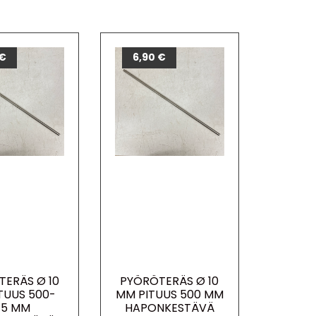
€
6,90
€
TERÄS Ø 10
PYÖRÖTERÄS Ø 10
TUUS 500-
MM PITUUS 500 MM
15 MM
HAPONKESTÄVÄ