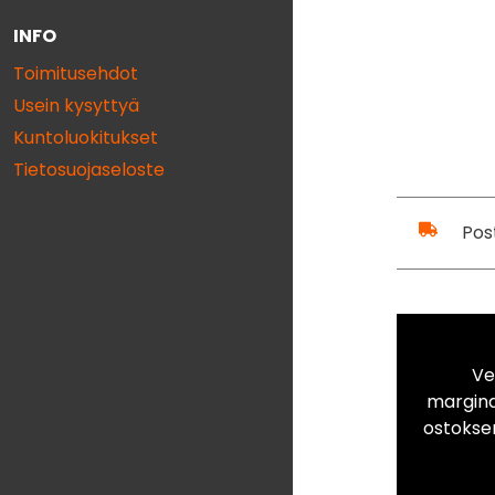
INFO
Toimitusehdot
Usein kysyttyä
Kuntoluokitukset
Tietosuojaseloste
Pos
Ve
marginaa
ostokse