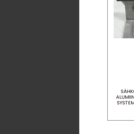
SÄHK
ALUMII
SYSTEM