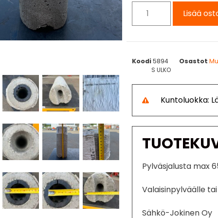
Lisää ost
Koodi
5894
Osastot
Mu
S ULKO
Kuntoluokka: 
TUOTEKU
Pylväsjalusta max 
Valaisinpylväälle tai
Sähkö-Jokinen Oy