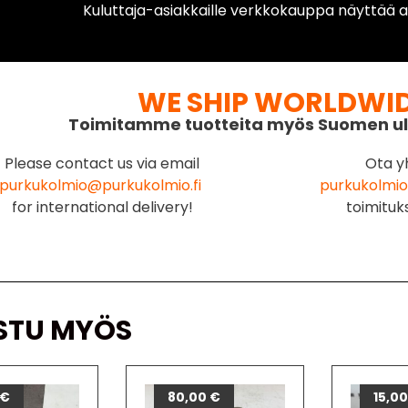
Kuluttaja-asiakkaille verkkokauppa näyttää ai
WE SHIP WORLDWI
Toimitamme tuotteita myös Suomen ul
Please contact us via email
Ota y
purkukolmio@purkukolmio.fi
purkukolmio
for international delivery!
toimituk
STU MYÖS
€
80,00
€
15,0