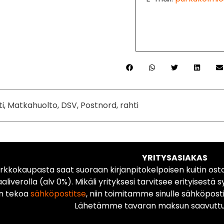
ti, Matkahuolto, DSV, Postnord, rahti
YRITYSASIAKAS
rkkokaupasta saat suoraan kirjanpitokelpoisen kuitin ost
liverolla (alv 0%). Mikäli yrityksesi tarvitsee erityisestä s
n tekoa
sähköpostitse
, niin toimitamme sinulle sähköposti
Lähetämme tavaran maksun saavuttua