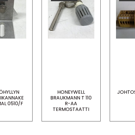
ÖHYLLYN
HONEYWELL
JOHTOS
NIKANNAKE
BRAUKMANN T 110
AL 0510/F
R-AA
TERMOSTAATTI