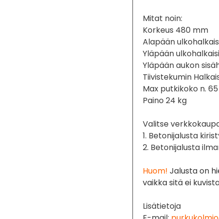
Mitat noin:
Korkeus 480 mm
Alapään ulkohalkais
Yläpään ulkohalkais
Yläpään aukon sisä
Tiivistekumin Halka
Max putkikoko n. 65
Paino 24 kg
Valitse verkkokaupa
1. Betonijalusta kiri
2. Betonijalusta ilm
Huom!
Jalusta on h
vaikka sitä ei kuvis
Lisätietoja
E-mail:
purkukolmio