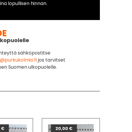
na lopullisen hinnan.
DE
kopuolelle
hteyttä sähköpostitse
@purkukolmio.fi
jos tarvitset
sen Suomen ulkopuolelle.
0
€
20,00
€