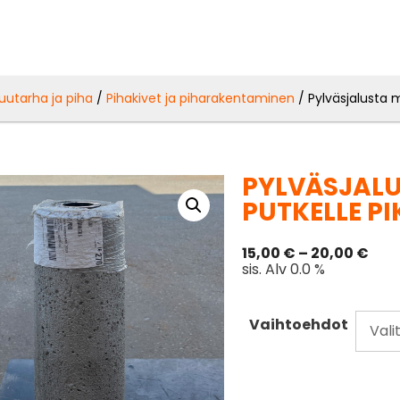
uutarha ja piha
/
Pihakivet ja piharakentaminen
/ Pylväsjalusta 
PYLVÄSJAL
PUTKELLE PI
15,00
€
–
20,00
€
sis. Alv 0.0 %
Vaihtoehdot