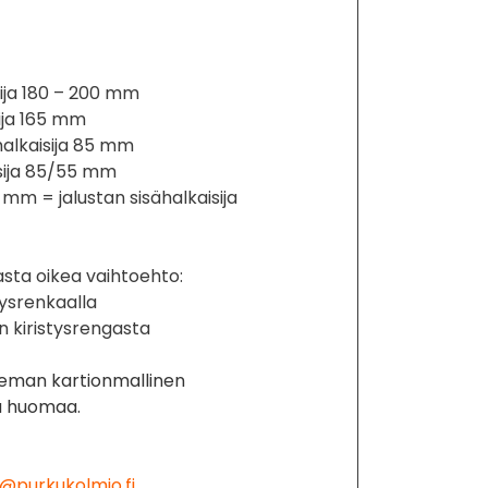
ija 180 – 200 mm
ija 165 mm
halkaisija 85 mm
isija 85/55 mm
 mm = jalustan sisähalkaisija
sta oikea vaihtoehto:
stysrenkaalla
an kiristysrengasta
ieman kartionmallinen
ta huomaa.
@purkukolmio.fi