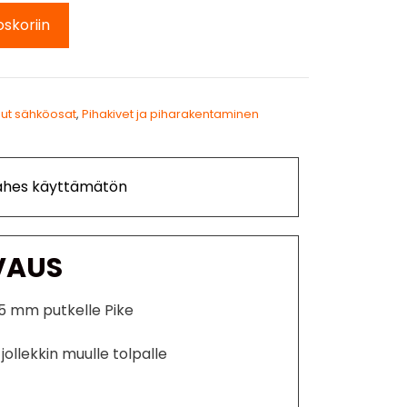
oskoriin
ut sähköosat
,
Pihakivet ja piharakentaminen
Lähes käyttämätön
VAUS
65 mm putkelle Pike
 jollekkin muulle tolpalle