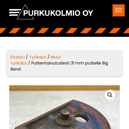
Etusivu
/
Työkalut
/
Muut
työkalut
/ Putkentaivutuslesti 31 mm putkelle Big
Bend