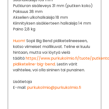
Putkiuran sisäleveys 31 mm (putken koko)
Paksuus 38 mm
Akselien ulkohalkaisija 18 mm
Kiinnityksen sisäkierteen halkaisija 14 mm
Paino 2,8 kg
Huom!
Sopii Big Bend pidiketelineeseen,
katso viimeiset mallikuvat. Teline ei kuulu
hintaan, mutta voi löytyä vielä
täältä
https://www.purkukolmio.fi/tuote/putkenta
pidiketeline-big-bend
. Lestin värit
vaihtelee, voi olla sininen tai punainen.
Lisätietoja
E-mail:
purkukolmio@purkukolmio.fi