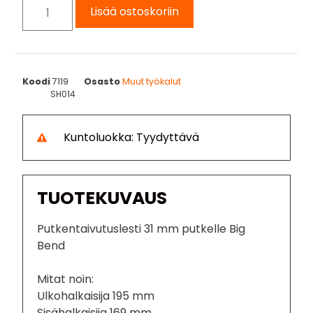
Lisää ostoskoriin
Koodi
7119
Osasto
Muut työkalut
SH014
Kuntoluokka: Tyydyttävä
TUOTEKUVAUS
Putkentaivutuslesti 31 mm putkelle Big
Bend
Mitat noin:
Ulkohalkaisija 195 mm
Sisähalkaisija 169 mm