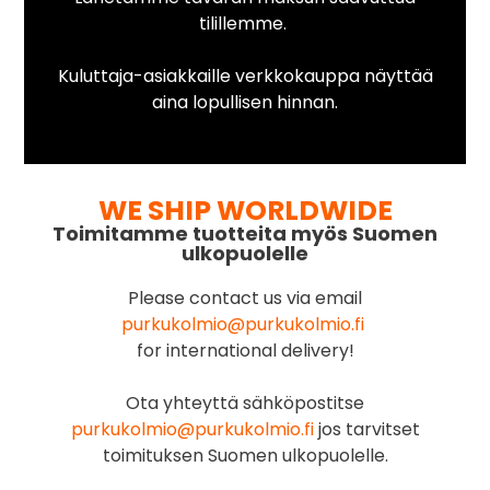
tilillemme.
Kuluttaja-asiakkaille verkkokauppa näyttää
aina lopullisen hinnan.
WE SHIP WORLDWIDE
Toimitamme tuotteita myös Suomen
ulkopuolelle
Please contact us via email
purkukolmio@purkukolmio.fi
for international delivery!
Ota yhteyttä sähköpostitse
purkukolmio@purkukolmio.fi
jos tarvitset
toimituksen Suomen ulkopuolelle.