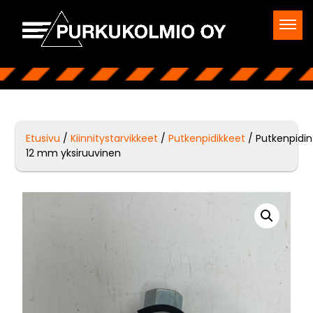
Etusivu
/
Kiinnitystarvikkeet
/
Putkenpidikkeet
/ Putkenpidin
12 mm yksiruuvinen