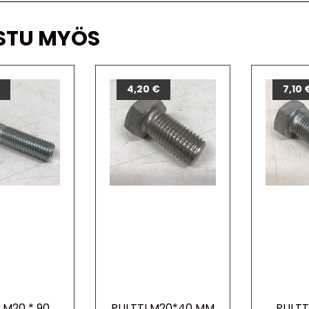
STU MYÖS
€
4,20
€
7,10
 M20 * 90
PULTTI M20*40 MM
PULTT