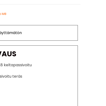
ti M8
Käyttämätön
VAUS
.8 keltapassivoitu
sivoitu teräs