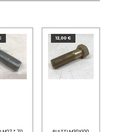
€
12,00
€
I M27 * 70
PULTTI M30X100