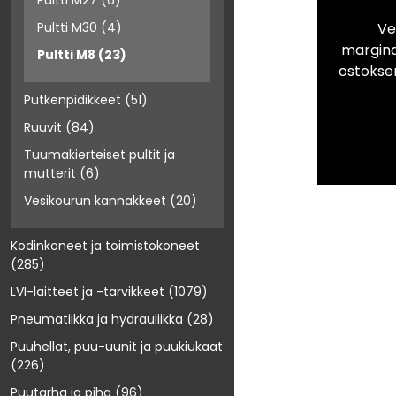
Pultti M27
(6)
Ve
Pultti M30
(4)
marginaa
Pultti M8
(23)
ostokse
Putkenpidikkeet
(51)
Ruuvit
(84)
Tuumakierteiset pultit ja
mutterit
(6)
Vesikourun kannakkeet
(20)
Kodinkoneet ja toimistokoneet
(285)
LVI-laitteet ja -tarvikkeet
(1079)
Pneumatiikka ja hydrauliikka
(28)
Puuhellat, puu-uunit ja puukiukaat
(226)
Puutarha ja piha
(96)