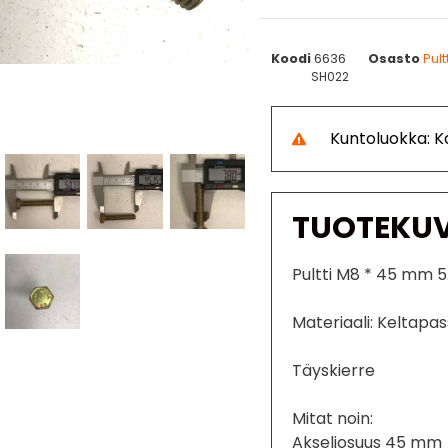
Koodi
6636
Osasto
Pult
SH022
Kuntoluokka: 
TUOTEKU
Pultti M8 * 45 mm 5
Materiaali: Keltapas
Täyskierre
Mitat noin:
Akseliosuus 45 mm