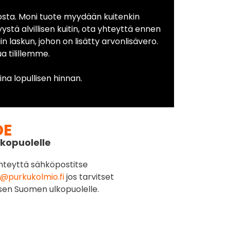
osta. Moni tuote myydään kuitenkin
yystä alvillisen kuitin, ota yhteyttä ennen
in laskun, johon on lisätty arvonlisävero.
 tilillemme.
na lopullisen hinnan.
DE
kopuolelle
hteyttä sähköpostitse
@purkukolmio.fi
jos tarvitset
sen Suomen ulkopuolelle.