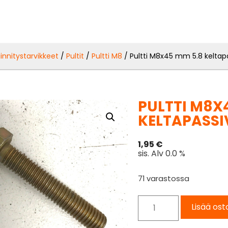
iinnitystarvikkeet
/
Pultit
/
Pultti M8
/ Pultti M8x45 mm 5.8 keltap
PULTTI M8X
KELTAPASSI
1,95
€
sis. Alv 0.0 %
71 varastossa
Lisää ost