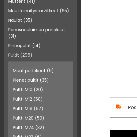
Mutterit
(41)
Muut kiinnitystarvikkeet
(65)
Naulat
(35)
Panosnaulaimen panokset
(31)
Pinnapultit
(14)
Pultit
(296)
Muut pulttikoot
(9)
Pienet pultit
(35)
Pultti M10
(20)
Pultti M12
(50)
Pos
Pultti M16
(67)
Pultti M20
(50)
Pultti M24
(32)