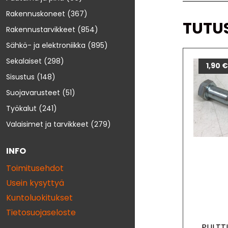
Rakennuskoneet
(367)
TUTU
Rakennustarvikkeet
(854)
Sähkö- ja elektroniikka
(895)
Sekalaiset
(298)
1,90
Sisustus
(148)
Suojavarusteet
(51)
Työkalut
(241)
Valaisimet ja tarvikkeet
(279)
INFO
Toimitusehdot
Usein kysyttyä
Kuntoluokitukset
Tietosuojaseloste
PULTTI