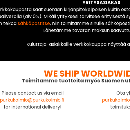
YRITYSASIAKAS
rkkokaupasta saat suoraan kirjanpitokelpoisen kuitin ost
liverolla (alv 0%). Mikäli yrityksesi tarvitsee erityisestä s
n tekoa
sähköpostitse
, niin toimitamme sinulle sähköposti
Lähetämme tavaran maksun saavuttua
Kuluttaja-asiakkaille verkkokauppa näyttää ai
WE SHIP WORLDWI
Toimitamme tuotteita myös Suomen ul
Please contact us via email
Ota y
purkukolmio@purkukolmio.fi
purkukolmio
for international delivery!
toimituk