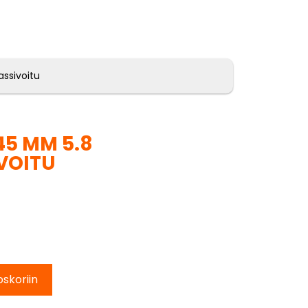
assivoitu
45 MM 5.8
VOITU
oskoriin