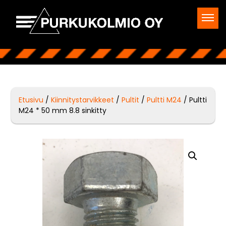
Etusivu
/
Kiinnitystarvikkeet
/
Pultit
/
Pultti M24
/ Pultti
M24 * 50 mm 8.8 sinkitty