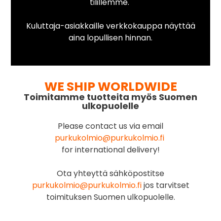
tilillemme.
Kuluttaja-asiakkaille verkkokauppa näyttää
aina lopullisen hinnan.
WE SHIP WORLDWIDE
Toimitamme tuotteita myös Suomen
ulkopuolelle
Please contact us via email
purkukolmio@purkukolmio.fi
for international delivery!
Ota yhteyttä sähköpostitse
purkukolmio@purkukolmio.fi
jos tarvitset
toimituksen Suomen ulkopuolelle.