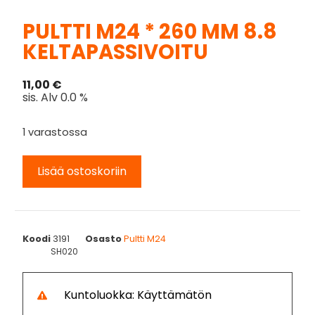
PULTTI M24 * 260 MM 8.8
KELTAPASSIVOITU
11,00
€
sis. Alv 0.0 %
1 varastossa
Lisää ostoskoriin
Koodi
3191
Osasto
Pultti M24
SH020
Kuntoluokka: Käyttämätön