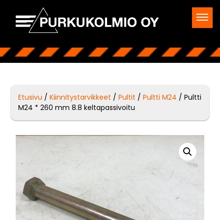
Etusivu
/
Kiinnitystarvikkeet
/
Pultit
/
Pultti M24
/ Pultti
M24 * 260 mm 8.8 keltapassivoitu