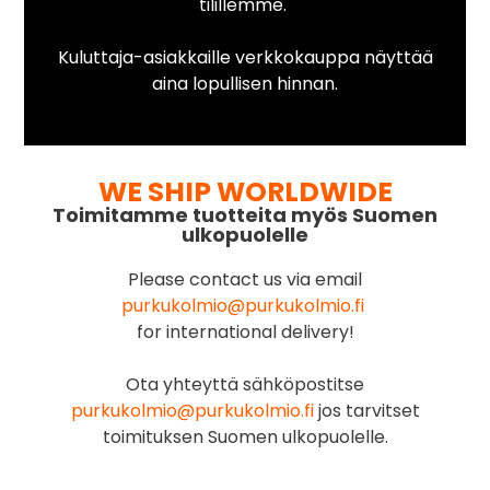
tilillemme.
Kuluttaja-asiakkaille verkkokauppa näyttää
aina lopullisen hinnan.
WE SHIP WORLDWIDE
Toimitamme tuotteita myös Suomen
ulkopuolelle
Please contact us via email
purkukolmio@purkukolmio.fi
for international delivery!
Ota yhteyttä sähköpostitse
purkukolmio@purkukolmio.fi
jos tarvitset
toimituksen Suomen ulkopuolelle.