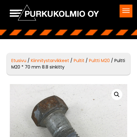
Etusivu
/
Kiinnitystarvikkeet
/
Pultit
/
Pultti M20
/ Pultti
M20 * 70 mm 8.8 sinkitty