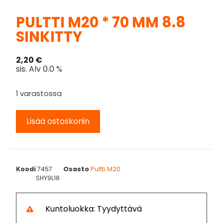
PULTTI M20 * 70 MM 8.8
SINKITTY
2,20
€
sis. Alv 0.0 %
1 varastossa
Lisää ostoskoriin
Koodi
7457
Osasto
Pultti M20
SHY9L18
Kuntoluokka: Tyydyttävä