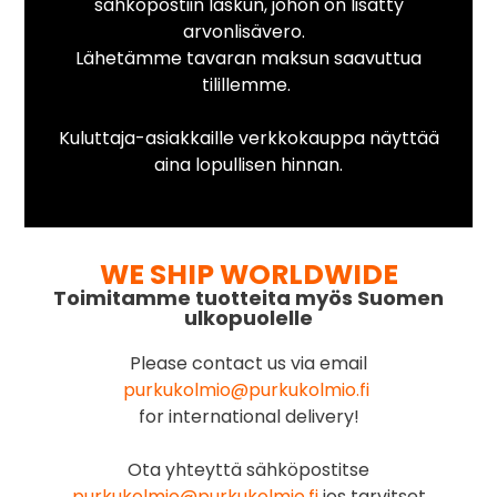
sähköpostiin laskun, johon on lisätty
arvonlisävero.
Lähetämme tavaran maksun saavuttua
tilillemme.
Kuluttaja-asiakkaille verkkokauppa näyttää
aina lopullisen hinnan.
WE SHIP WORLDWIDE
Toimitamme tuotteita myös Suomen
ulkopuolelle
Please contact us via email
purkukolmio@purkukolmio.fi
for international delivery!
Ota yhteyttä sähköpostitse
purkukolmio@purkukolmio.fi
jos tarvitset