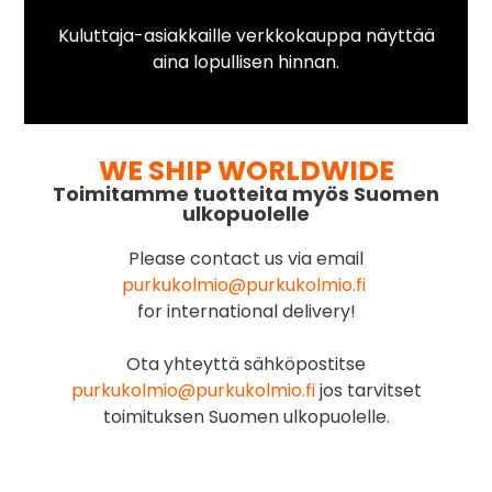
Kuluttaja-asiakkaille verkkokauppa näyttää
aina lopullisen hinnan.
WE SHIP WORLDWIDE
Toimitamme tuotteita myös Suomen
ulkopuolelle
Please contact us via email
purkukolmio@purkukolmio.fi
for international delivery!
Ota yhteyttä sähköpostitse
purkukolmio@purkukolmio.fi
jos tarvitset
toimituksen Suomen ulkopuolelle.