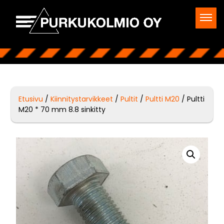
Etusivu
/
Kiinnitystarvikkeet
/
Pultit
/
Pultti M20
/ Pultti
M20 * 70 mm 8.8 sinkitty