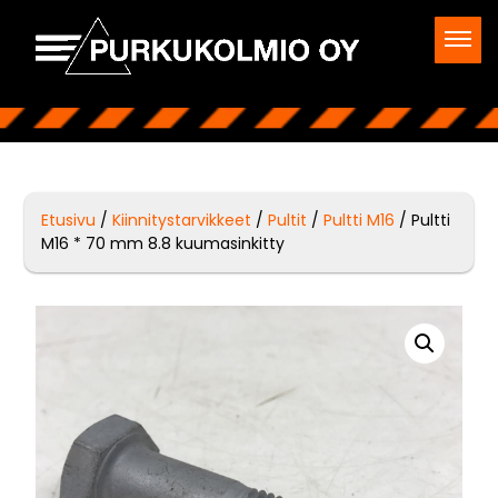
Etusivu
/
Kiinnitystarvikkeet
/
Pultit
/
Pultti M16
/ Pultti
M16 * 70 mm 8.8 kuumasinkitty