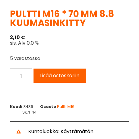
PULTTI M16 * 70 MM 8.8
KUUMASINKITTY
2,10
€
sis. Alv 0.0 %
5 varastossa
Lisää ostoskoriin
Koodi
3436
Osasto
Pultti M16
SK7H44
Kuntoluokka: Käyttämätön