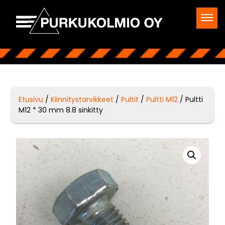
Etusivu
/
Kiinnitystarvikkeet
/
Pultit
/
Pultti M12
/ Pultti
M12 * 30 mm 8.8 sinkitty