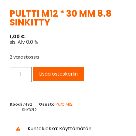
PULTTI M12 * 30 MM 8.8
SINKITTY
1,00
€
sis. Alv 0.0 %
2 varastossa
Lisää ostoskoriin
Koodi
7492
Osasto
Pultti M12
SHY32L2
Kuntoluokka: Käyttämätön