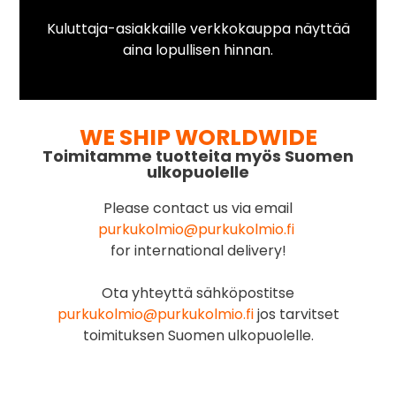
Kuluttaja-asiakkaille verkkokauppa näyttää
aina lopullisen hinnan.
WE SHIP WORLDWIDE
Toimitamme tuotteita myös Suomen
ulkopuolelle
Please contact us via email
purkukolmio@purkukolmio.fi
for international delivery!
Ota yhteyttä sähköpostitse
purkukolmio@purkukolmio.fi
jos tarvitset
toimituksen Suomen ulkopuolelle.