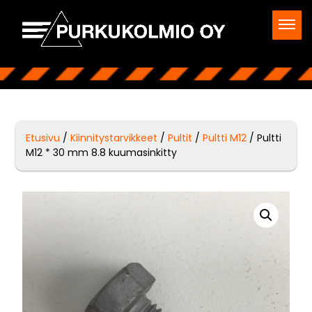
Etusivu
/
Kiinnitystarvikkeet
/
Pultit
/
Pultti M12
/ Pultti
M12 * 30 mm 8.8 kuumasinkitty