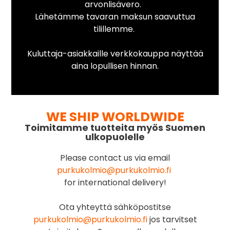
arvonlisävero.
Lähetämme tavaran maksun saavuttua
tilillemme.
Kuluttaja-asiakkaille verkkokauppa näyttää
aina lopullisen hinnan.
WE SHIP WORLDWIDE
Toimitamme tuotteita myös Suomen
ulkopuolelle
Please contact us via email
purkukolmio@purkukolmio.fi
for international delivery!
Ota yhteyttä sähköpostitse
purkukolmio@purkukolmio.fi
jos tarvitset