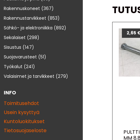
TUTU
Rakennuskoneet
(367)
Rakennustarvikkeet
(853)
Sähkö- ja elektroniikka
(892)
2,65
Sekalaiset
(298)
Sisustus
(147)
Suojavarusteet
(51)
Työkalut
(241)
Valaisimet ja tarvikkeet
(279)
INFO
Toimitusehdot
Usein kysyttyä
Kuntoluokitukset
Tietosuojaseloste
PULTTI
MM 8.8