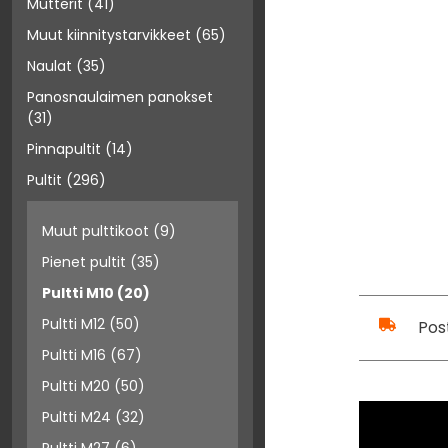
Mutterit
(41)
Muut kiinnitystarvikkeet
(65)
Naulat
(35)
Panosnaulaimen panokset
(31)
Pinnapultit
(14)
Pultit
(296)
Muut pulttikoot
(9)
Pienet pultit
(35)
Pultti M10
(20)
Pultti M12
(50)
Pos
Pultti M16
(67)
Pultti M20
(50)
Pultti M24
(32)