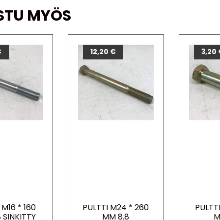
STU MYÖS
€
12,20
€
3,20
 M16 * 160
PULTTI M24 * 260
PULTTI
 SINKITTY
MM 8.8
M