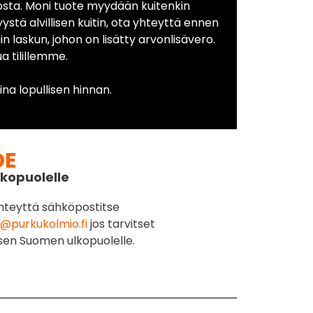
osta. Moni tuote myydään kuitenkin
yystä alvillisen kuitin, ota yhteyttä ennen
in laskun, johon on lisätty arvonlisävero.
 tilillemme.
na lopullisen hinnan.
DE
kopuolelle
hteyttä sähköpostitse
@purkukolmio.fi
jos tarvitset
sen Suomen ulkopuolelle.