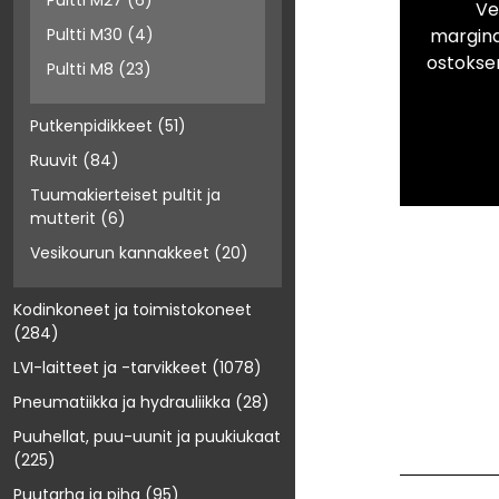
Pultti M27
(6)
Ve
marginaa
Pultti M30
(4)
ostokse
Pultti M8
(23)
Putkenpidikkeet
(51)
Ruuvit
(84)
Tuumakierteiset pultit ja
mutterit
(6)
Vesikourun kannakkeet
(20)
Kodinkoneet ja toimistokoneet
(284)
LVI-laitteet ja -tarvikkeet
(1078)
Pneumatiikka ja hydrauliikka
(28)
Puuhellat, puu-uunit ja puukiukaat
(225)
Puutarha ja piha
(95)