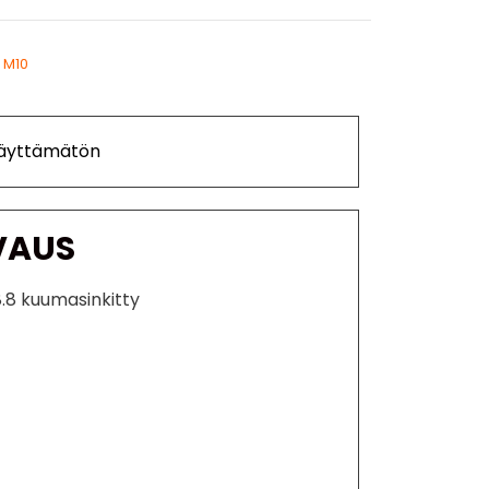
i M10
Käyttämätön
VAUS
8.8 kuumasinkitty
s