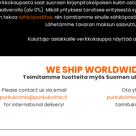
rkkokaupasta saat suoraan kirjanpitokelpoisen kuitin ost
liverolla (alv 0%). Mikäli yrityksesi tarvitsee erityisestä s
n tekoa
sähköpostitse
, niin toimitamme sinulle sähköposti
Lähetämme tavaran maksun saavuttua
Kuluttaja-asiakkaille verkkokauppa näyttää ai
WE SHIP WORLDWI
Toimitamme tuotteita myös Suomen ul
Please contact us via email
Ota y
purkukolmio@purkukolmio.fi
purkukolmio
for international delivery!
toimituk