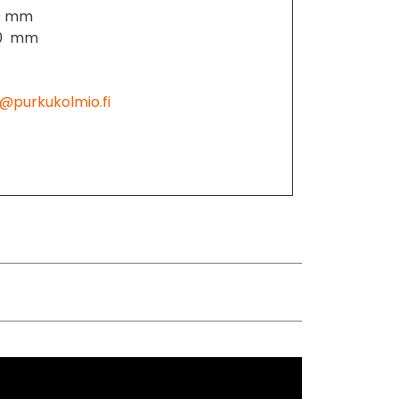
30 mm
 30 mm
@purkukolmio.fi