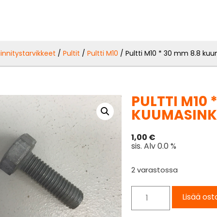
iinnitystarvikkeet
/
Pultit
/
Pultti M10
/ Pultti M10 * 30 mm 8.8 kuu
PULTTI M10 
KUUMASINK
1,00
€
sis. Alv 0.0 %
2 varastossa
Lisää ost