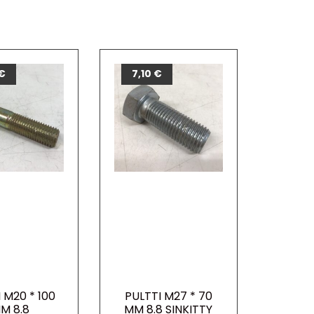
€
7,10
€
 M20 * 100
PULTTI M27 * 70
M 8.8
MM 8.8 SINKITTY