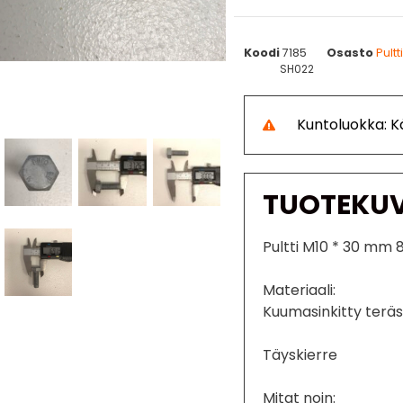
Koodi
7185
Osasto
Pultt
SH022
Kuntoluokka: 
TUOTEKU
Pultti M10 * 30 mm 
Materiaali:
Kuumasinkitty terä
Täyskierre
Mitat noin: