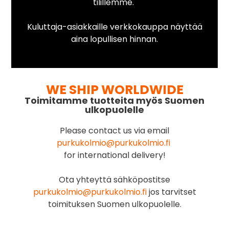
tilillemme.
Kuluttaja-asiakkaille verkkokauppa näyttää
aina lopullisen hinnan.
WE SHIP WORLDWIDE
Toimitamme tuotteita myös Suomen
ulkopuolelle
Please contact us via email
purkukolmio@purkukolmio.fi
for international delivery!
Ota yhteyttä sähköpostitse
purkukolmio@purkukolmio.fi
jos tarvitset
toimituksen Suomen ulkopuolelle.