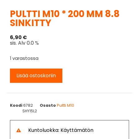
PULTTI M10 * 200 MM 8.8
SINKITTY
6,90
€
sis. Alv 0.0 %
1 varastossa
Lisää ostoskoriin
Koodi
6782
Osasto
Pultti M10
SHY15L2
Kuntoluokka: Käyttämätön