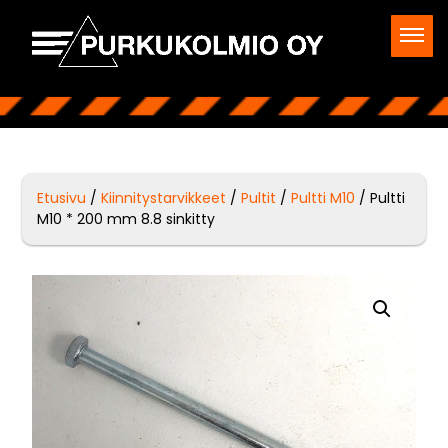
Etusivu
/
Kiinnitystarvikkeet
/
Pultit
/
Pultti M10
/ Pultti
M10 * 200 mm 8.8 sinkitty