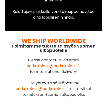
tilillemme.
Kuluttaja-asiakkaille verkkokauppa näyttää
aina lopullisen hinnan.
WE SHIP WORLDWIDE
Toimitamme tuotteita myös Suomen
ulkopuolelle
Please contact us via email
purkukolmio@purkukolmio.fi
for international delivery!
Ota yhteyttä sähköpostitse
purkukolmio@purkukolmio.fi
jos tarvitset
toimituksen Suomen ulkopuolelle.