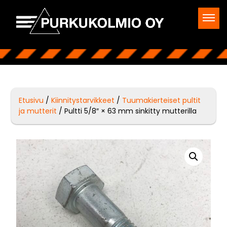
Etusivu
/
Kiinnitystarvikkeet
/
Tuumakierteiset pultit
ja mutterit
/ Pultti 5/8″ × 63 mm sinkitty mutterilla