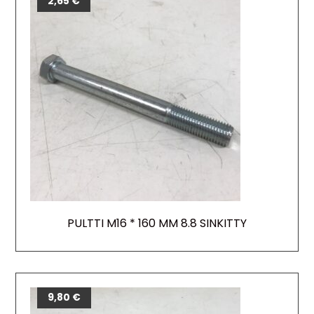
2,65
€
PULTTI M16 * 160 MM 8.8 SINKITTY
9,80
€