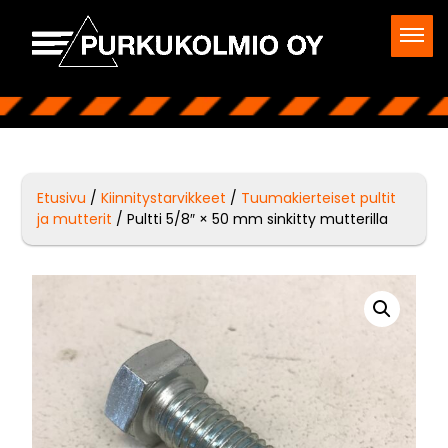
Etusivu
/
Kiinnitystarvikkeet
/
Tuumakierteiset pultit
ja mutterit
/ Pultti 5/8″ × 50 mm sinkitty mutterilla