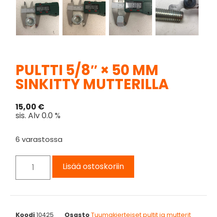
PULTTI 5/8″ × 50 MM
SINKITTY MUTTERILLA
15,00
€
sis. Alv 0.0 %
6 varastossa
Lisää ostoskoriin
Koodi
10425
Osasto
Tuumakierteiset pultit ja mutterit