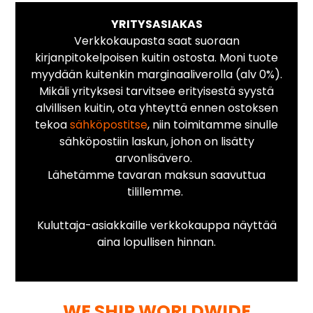
YRITYSASIAKAS
Verkkokaupasta saat suoraan
kirjanpitokelpoisen kuitin ostosta. Moni tuote
myydään kuitenkin marginaaliverolla (alv 0%).
Mikäli yrityksesi tarvitsee erityisestä syystä
alvillisen kuitin, ota yhteyttä ennen ostoksen
tekoa
sähköpostitse
, niin toimitamme sinulle
sähköpostiin laskun, johon on lisätty
arvonlisävero.
Lähetämme tavaran maksun saavuttua
tilillemme.
Kuluttaja-asiakkaille verkkokauppa näyttää
aina lopullisen hinnan.
WE SHIP WORLDWIDE