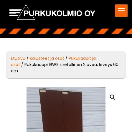
Etusivu
/
Kalusteet ja osat
/
Pukukaapit ja
osat
/ Pukukaappi GWS metallinen 2 ovea, leveys 60
cm