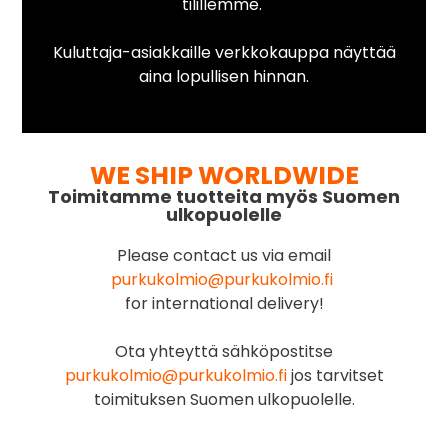
tilillemme.
Kuluttaja-asiakkaille verkkokauppa näyttää
aina lopullisen hinnan.
WE SHIP WORLDWIDE
Toimitamme tuotteita myös Suomen
ulkopuolelle
Please contact us via email
purkukolmio@purkukolmio.fi
for international delivery!
Ota yhteyttä sähköpostitse
purkukolmio@purkukolmio.fi
jos tarvitset
toimituksen Suomen ulkopuolelle.