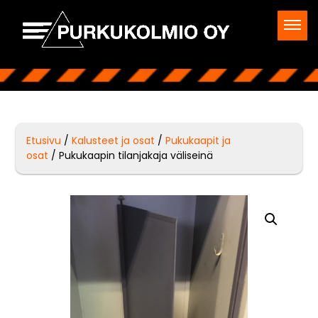
Etusivu
/
Kalusteet ja osat
/
Pukukaapit ja
osat
/ Pukukaapin tilanjakaja väliseinä