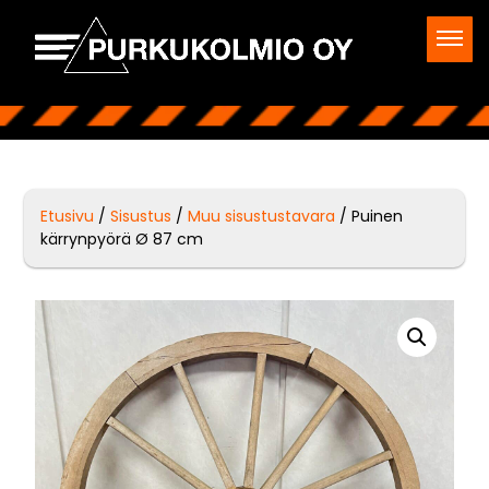
Etusivu
/
Sisustus
/
Muu sisustustavara
/ Puinen
kärrynpyörä Ø 87 cm