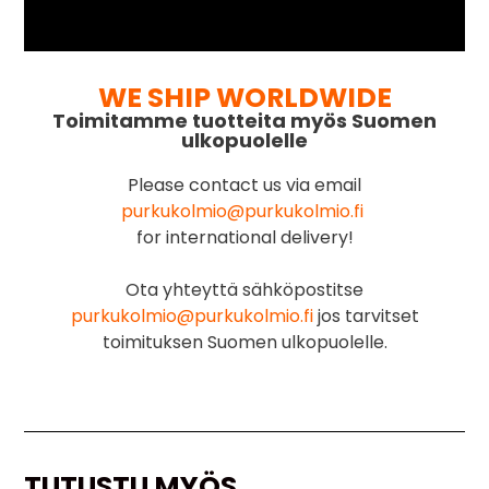
WE SHIP WORLDWIDE
Toimitamme tuotteita myös Suomen
ulkopuolelle
Please contact us via email
purkukolmio@purkukolmio.fi
for international delivery!
Ota yhteyttä sähköpostitse
purkukolmio@purkukolmio.fi
jos tarvitset
toimituksen Suomen ulkopuolelle.
TUTUSTU MYÖS