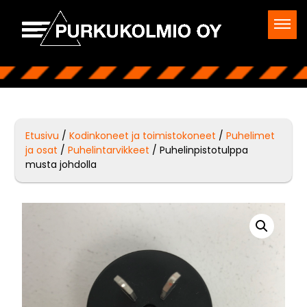
Etusivu
/
Kodinkoneet ja toimistokoneet
/
Puhelimet
ja osat
/
Puhelintarvikkeet
/ Puhelinpistotulppa
musta johdolla