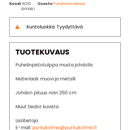
Koodi
10212
Osasto
Puhelintarvikkeet
SHY48L1
Kuntoluokka: Tyydyttävä
TUOTEKUVAUS
Puhelinpistotulppa musta johdolla
Materiaali: muovi ja metalli
Johdon pituus noin 250 cm
Muut tiedot kuvista
Lisätietoja
E-mail:
purkukolmio@purkukolmio.fi