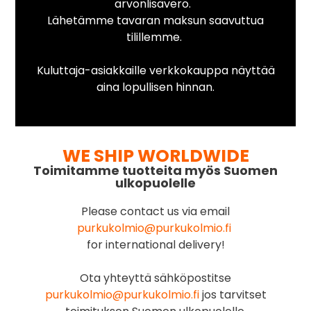
arvonlisävero.
Lähetämme tavaran maksun saavuttua
tilillemme.
Kuluttaja-asiakkaille verkkokauppa näyttää
aina lopullisen hinnan.
WE SHIP WORLDWIDE
Toimitamme tuotteita myös Suomen
ulkopuolelle
Please contact us via email
purkukolmio@purkukolmio.fi
for international delivery!
Ota yhteyttä sähköpostitse
purkukolmio@purkukolmio.fi
jos tarvitset