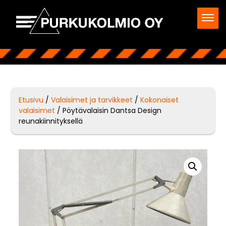
Etusivu
/
Valaisimet ja tarvikkeet
/
Kokonaiset
valaisimet
/ Pöytävalaisin Dantsa Design
reunakiinnityksellä