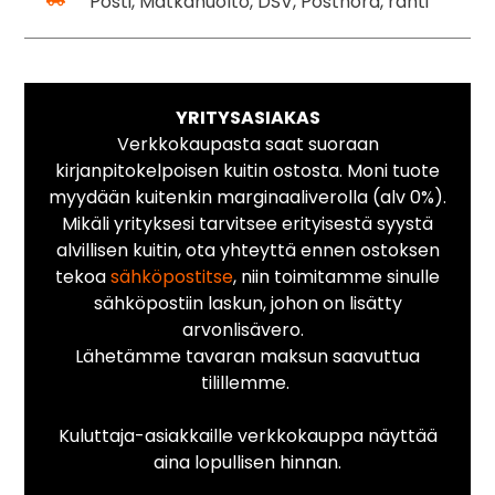
Posti, Matkahuolto, DSV, Postnord, rahti
YRITYSASIAKAS
Verkkokaupasta saat suoraan
kirjanpitokelpoisen kuitin ostosta. Moni tuote
myydään kuitenkin marginaaliverolla (alv 0%).
Mikäli yrityksesi tarvitsee erityisestä syystä
alvillisen kuitin, ota yhteyttä ennen ostoksen
tekoa
sähköpostitse
, niin toimitamme sinulle
sähköpostiin laskun, johon on lisätty
arvonlisävero.
Lähetämme tavaran maksun saavuttua
tilillemme.
Kuluttaja-asiakkaille verkkokauppa näyttää
aina lopullisen hinnan.