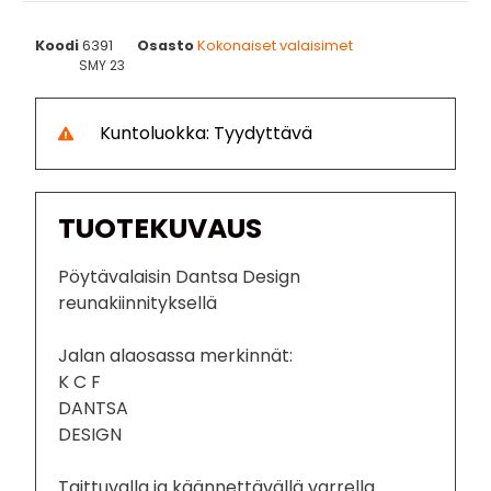
Koodi
6391
Osasto
Kokonaiset valaisimet
SMY 23
Kuntoluokka: Tyydyttävä
TUOTEKUVAUS
Pöytävalaisin Dantsa Design
reunakiinnityksellä
Jalan alaosassa merkinnät:
K C F
DANTSA
DESIGN
Taittuvalla ja käännettävällä varrella