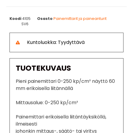
Koodi
4105
Osasto
Painemittarit ja paineanturit
SV6
Kuntoluokka: Tyydyttävä
TUOTEKUVAUS
Pieni painemittari 0-250 kp/cm² näyttö 60
mm erikoisella liitännällä
Mittausalue: 0-250 kp/cm²
Painemittari erikoisella liitäntäyksiköllä,
ilmeisesti
johonkin mittaus-, säätö- tai viritys