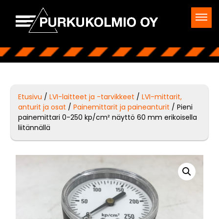
Etusivu
/
LVI-laitteet ja -tarvikkeet
/
LVI-mittarit,
anturit ja osat
/
Painemittarit ja paineanturit
/ Pieni
painemittari 0-250 kp/cm² näyttö 60 mm erikoisella
liitännällä