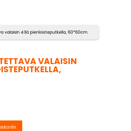
va valaisin 4:llä pienloisteputkella, 60*60cm
OTETTAVA VALAISIN
OISTEPUTKELLA,
oskoriin