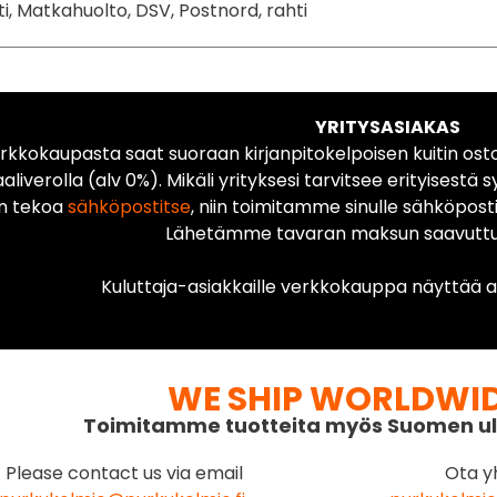
ti, Matkahuolto, DSV, Postnord, rahti
YRITYSASIAKAS
rkkokaupasta saat suoraan kirjanpitokelpoisen kuitin ost
liverolla (alv 0%). Mikäli yrityksesi tarvitsee erityisestä s
n tekoa
sähköpostitse
, niin toimitamme sinulle sähköposti
Lähetämme tavaran maksun saavuttua
Kuluttaja-asiakkaille verkkokauppa näyttää ai
WE SHIP WORLDWI
Toimitamme tuotteita myös Suomen ul
Please contact us via email
Ota y