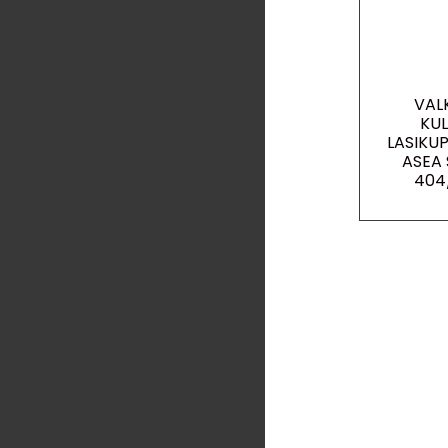
VAL
KU
LASIKU
ASEA
404