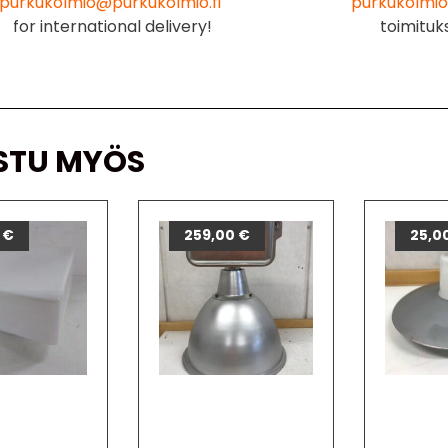
purkukolmio@purkukolmio.fi
purkukolmio
for international delivery!
toimituk
STU MYÖS
0
€
259,00
€
25,0