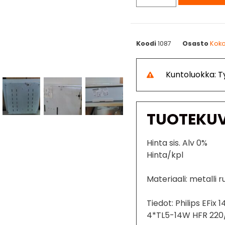
Koodi
1087
Osasto
Koko
Kuntoluokka: 
TUOTEKU
Hinta sis. Alv 0%
Hinta/kpl
Materiaali: metalli r
Tiedot: Philips EFix
4*TL5-14W HFR 220