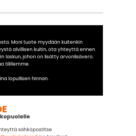
osta. Moni tuote myydään kuitenkin
yystä alvillisen kuitin, ota yhteyttä ennen
in laskun, johon on lisätty arvonlisävero.
 tilillemme.
na lopullisen hinnan.
DE
kopuolelle
hteyttä sähköpostitse