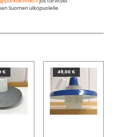
@purkukolmio.fi
jos tarvitset
sen Suomen ulkopuolelle.
0
€
49,00
€