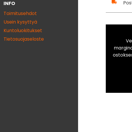
Pos
INFO
Toimitusehdot
Usein kysyttyä
Kuntoluokitukset
Tietosuojaseloste
Ve
marginaa
ostokse