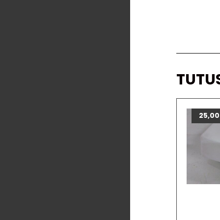
TUTU
25,0