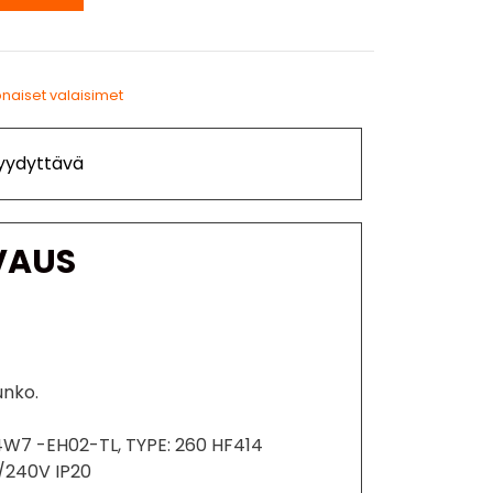
naiset valaisimet
Tyydyttävä
VAUS
unko.
 14W7 -EH02-TL, TYPE: 260 HF414
/240V IP20