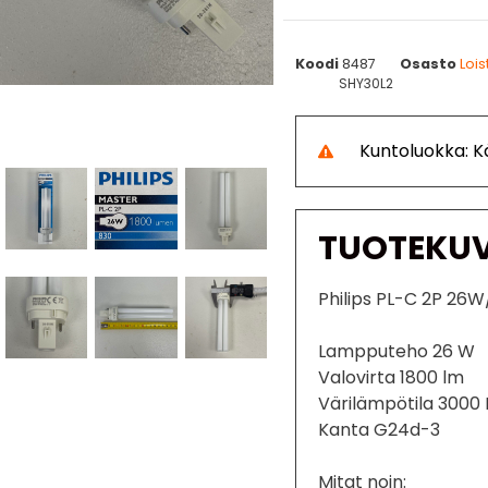
Koodi
8487
Osasto
Loi
SHY30L2
Kuntoluokka: 
TUOTEKU
Philips PL-C 2P 26
Lampputeho 26 W
Valovirta 1800 lm
Värilämpötila 3000 
Kanta G24d-3
Mitat noin: