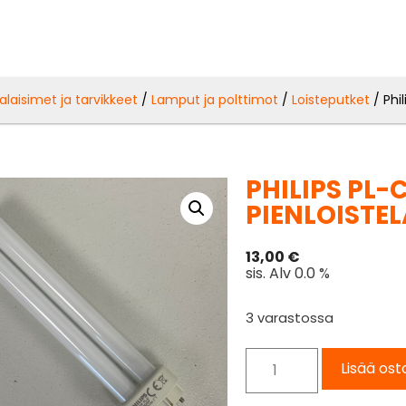
alaisimet ja tarvikkeet
/
Lamput ja polttimot
/
Loisteputket
/ Phi
PHILIPS PL-
PIENLOISTE
13,00
€
sis. Alv 0.0 %
3 varastossa
Lisää ost