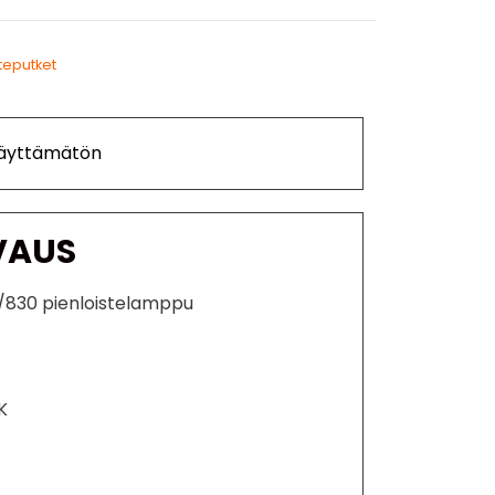
steputket
Käyttämätön
VAUS
W/830 pienloistelamppu
K