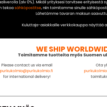
liverolla (alv 0%). Mikäli yrityksesi tarvitsee erityisestä s
n tekoa
sähköpostitse
, niin toimitamme sinulle sähköposti
Lähetämme tavaran maksun saavuttua
Kuluttaja-asiakkaille verkkokauppa näyttää ai
WE SHIP WORLDWI
Toimitamme tuotteita myös Suomen ul
Please contact us via email
Ota y
purkukolmio@purkukolmio.fi
purkukolmio
for international delivery!
toimituk