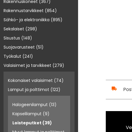
Rakennuskoneet
(367)
Rakennustarvikkeet
(854)
Sähkö- ja elektroniikka
(895)
Sekalaiset
(298)
Sisustus
(148)
Suojavarusteet
(51)
Työkalut
(241)
Valaisimet ja tarvikkeet
(279)
Kokonaiset valaisimet
(74)
Pos
Lamput ja polttimot
(122)
Halogeenilamput
(13)
Kapselilamput
(9)
Loisteputket
(39)
Ve