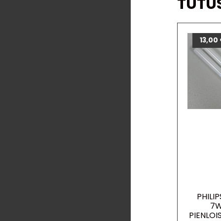
TUTU
13,00
PHILIP
7W
PIENLO