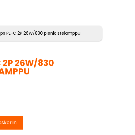
lips PL-C 2P 26W/830 pienloistelamppu
C 2P 26W/830
LAMPPU
oskoriin