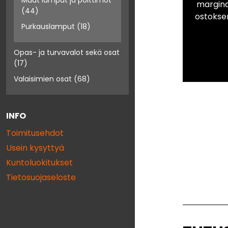
Muut lamput ja polttimot
marginaa
(44)
ostokse
Purkauslamput
(18)
Opas- ja turvavalot sekä osat
(17)
Valaisimien osat
(68)
INFO
Toimitusehdot
Usein kysyttyä
Kuntoluokitukset
Tietosuojaseloste