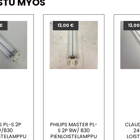
STU MYÖS
€
13,00
€
13,0
S PL-S 2P
PHILIPS MASTER PL-
CLAUD
/830
S 2P 9W/ 830
24
ISTELAMPPU
PIENLOISTELAMPPU
LOIS