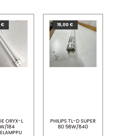
0
€
15,00
€
E ORYX-L
PHILIPS TL-D SUPER
W/184
80 58W/840
TELAMPPU