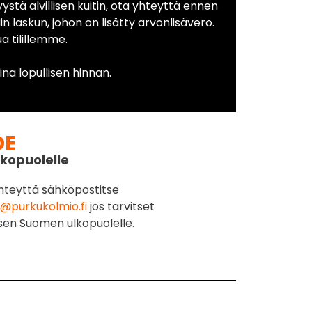
yystä alvillisen kuitin, ota yhteyttä ennen
in laskun, johon on lisätty arvonlisävero.
 tilillemme.
na lopullisen hinnan.
DE
kopuolelle
hteyttä sähköpostitse
@purkukolmio.fi
jos tarvitset
sen Suomen ulkopuolelle.