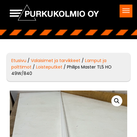
Etusivu
/
Valaisimet ja tarvikkeet
/
Lamput ja
polttimot
/
Loisteputket
/ Philips Master TL5 HO
49W/840