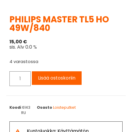
PHILIPS MASTER TL5 HO
49W/840
15,00
€
sis. Alv 0.0 %
4 varastossa
Lisää ostoskoriin
Koodi
6143
Osasto
Loisteputket
RU
Kuntoluokka: Käyttämätön