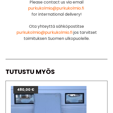
Please contact us via email
purkukolmio@purkukolmio.fi
for international delivery!
Ota yhteyttä sähköpostitse
purkukolmio@purkukolmio.fi
jos tarvitset
toimituksen Suomen ulkopuolelle.
TUTUSTU MYÖS
480,00
€