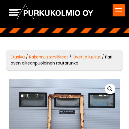
Etusivu
/
Rakennustarvikkeet
/
Ovet ja luukut
/ Pari-
oven oikeanpuoleinen rautarunko