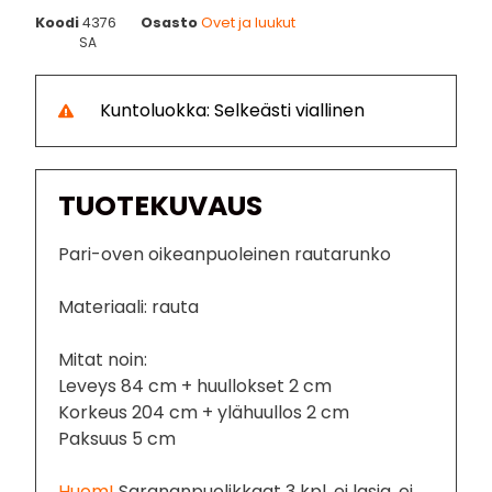
Koodi
4376
Osasto
Ovet ja luukut
SA
Kuntoluokka: Selkeästi viallinen
TUOTEKUVAUS
Pari-oven oikeanpuoleinen rautarunko
Materiaali: rauta
Mitat noin:
Leveys 84 cm + huullokset 2 cm
Korkeus 204 cm + ylähuullos 2 cm
Paksuus 5 cm
Huom!
Sarananpuolikkaat 3 kpl, ei lasia, ei