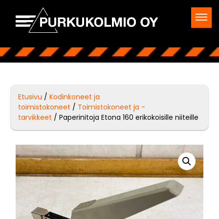
Etusivu
/
Kodinkoneet ja
toimistokoneet
/
Toimistokoneet ja -
tarvikkeet
/ Paperinitoja Etona 160 erikokoisille niiteille