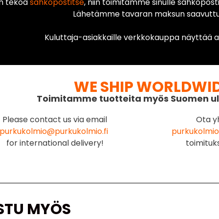
n tekoa
sähköpostitse
, niin toimitamme sinulle sähköposti
Lähetämme tavaran maksun saavuttua
Kuluttaja-asiakkaille verkkokauppa näyttää ai
WE SHIP WORLDWI
Toimitamme tuotteita myös Suomen ul
Please contact us via email
Ota y
purkukolmio@purkukolmio.fi
purkukolmio
for international delivery!
toimituk
STU MYÖS