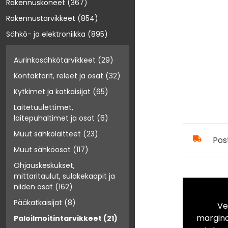
Rakennuskoneet
(367)
Rakennustarvikkeet
(854)
Sähkö- ja elektroniikka
(895)
Aurinkosähkötarvikkeet
(29)
Kontaktorit, releet ja osat
(32)
Kytkimet ja katkaisijat
(65)
Laitetuulettimet,
laitepuhaltimet ja osat
(6)
Muut sähkölaitteet
(23)
Pos
Muut sähköosat
(117)
Ohjauskeskukset,
mittaritaulut, sulakekaapit ja
niiden osat
(162)
Pääkatkaisijat
(8)
Ve
marginaa
Paloilmoitintarvikkeet
(21)