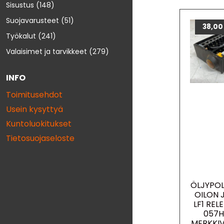
Sisustus
(148)
Suojavarusteet
(51)
38,0
Työkalut
(241)
Valaisimet ja tarvikkeet
(279)
INFO
Toimitusehdot
Usein kysyttyä
Kuntoluokitukset
Tietosuojaseloste
ÖLJYPO
OILON 
LF1 RE
057H
MERKKI