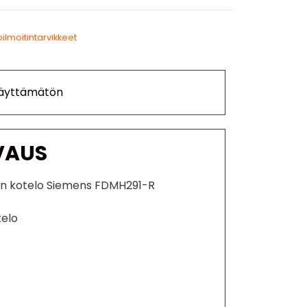
oilmoitintarvikkeet
Käyttämätön
VAUS
een kotelo Siemens FDMH291-R
telo