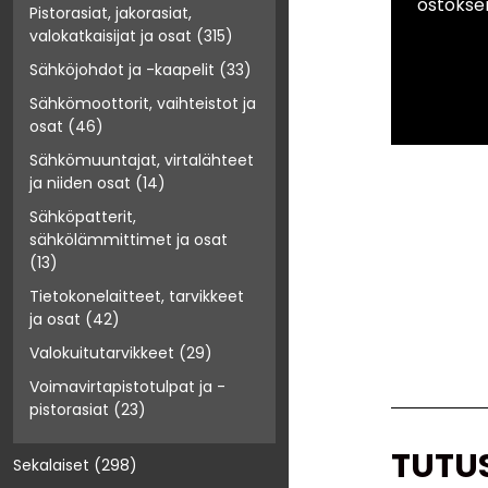
ostokse
Pistorasiat, jakorasiat,
valokatkaisijat ja osat
(315)
Sähköjohdot ja -kaapelit
(33)
Sähkömoottorit, vaihteistot ja
osat
(46)
Sähkömuuntajat, virtalähteet
ja niiden osat
(14)
Sähköpatterit,
sähkölämmittimet ja osat
(13)
Tietokonelaitteet, tarvikkeet
ja osat
(42)
Valokuitutarvikkeet
(29)
Voimavirtapistotulpat ja -
pistorasiat
(23)
TUTU
Sekalaiset
(298)