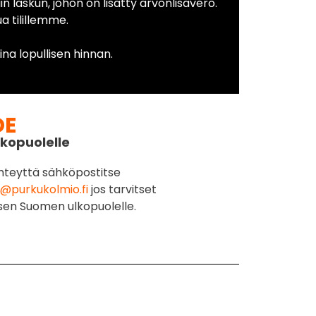
in laskun, johon on lisätty arvonlisävero.
 tilillemme.
na lopullisen hinnan.
DE
kopuolelle
hteyttä sähköpostitse
@purkukolmio.fi
jos tarvitset
sen Suomen ulkopuolelle.