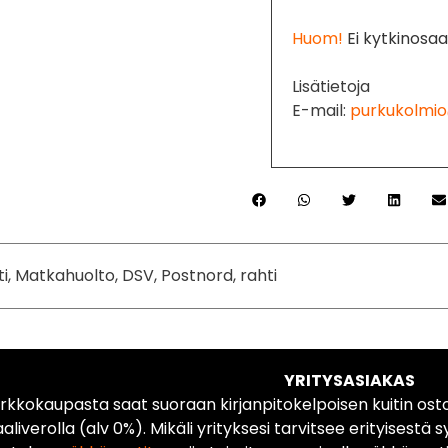
Huom!
Ei kytkinosaa 
Lisätietoja
E-mail:
purkukolmio
ti, Matkahuolto, DSV, Postnord, rahti
YRITYSASIAKAS
rkkokaupasta saat suoraan kirjanpitokelpoisen kuitin ost
liverolla (alv 0%). Mikäli yrityksesi tarvitsee erityisestä s