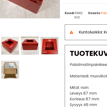
Koodi
5992
Osasto
Pal
SV2
Kuntoluokka: 
TUOTEKU
Paloilmoitinpainik
Materiaali: muoviko
Mitat noin:
Leveys 87 mm
Korkeus 87 mm
Syvyys 46 mm