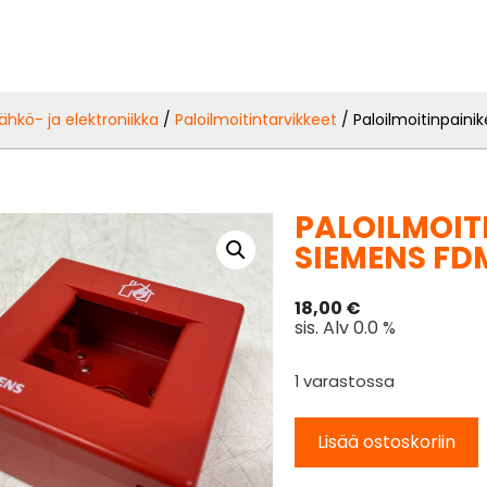
ähkö- ja elektroniikka
/
Paloilmoitintarvikkeet
/ Paloilmoitinpain
PALOILMOIT
SIEMENS FD
18,00
€
sis. Alv 0.0 %
1 varastossa
Lisää ostoskoriin