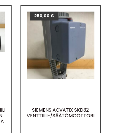
250,00
€
ILI
SIEMENS ACVATIX SKD32
N
VENTTIILI-/SÄÄTÖMOOTTORI
TA