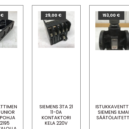
0
€
29,00
€
153,00
€
LTTIMEN
SIEMENS 3TA 21
ISTUKKAVENTTI
JUNIOR
11-0A
SIEMENS ILMA
LEPOHJA
KONTAKTORI
SÄÄTÖLAITET
2195
KELA 220V
VALOLLA