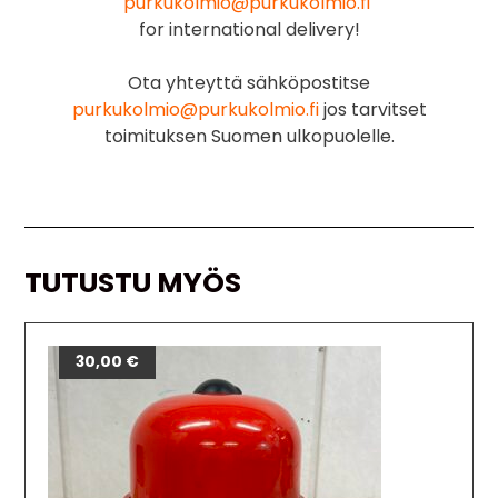
purkukolmio@purkukolmio.fi
for international delivery!
Ota yhteyttä sähköpostitse
purkukolmio@purkukolmio.fi
jos tarvitset
toimituksen Suomen ulkopuolelle.
TUTUSTU MYÖS
30,00
€