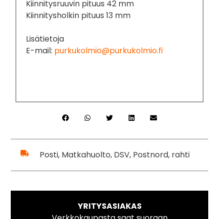
Kiinnitysruuvin pituus 42 mm
Kiinnitysholkin pituus 13 mm
Lisätietoja
E-mail:
purkukolmio@purkukolmio.fi
Posti, Matkahuolto, DSV, Postnord, rahti
YRITYSASIAKAS
Verkkokaupasta saat suoraan