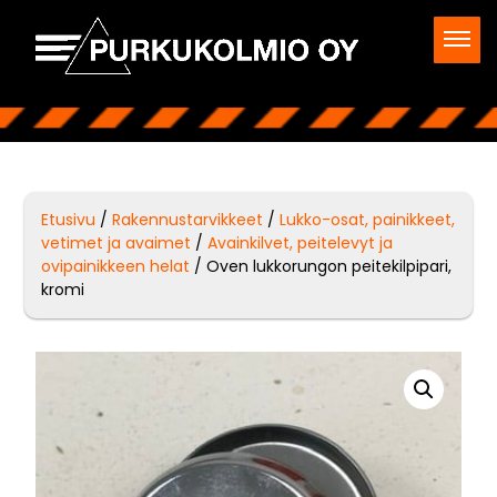
Etusivu
/
Rakennustarvikkeet
/
Lukko-osat, painikkeet,
vetimet ja avaimet
/
Avainkilvet, peitelevyt ja
ovipainikkeen helat
/ Oven lukkorungon peitekilpipari,
kromi