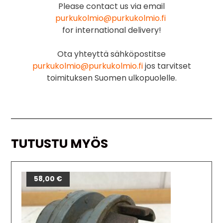
Please contact us via email
purkukolmio@purkukolmio.fi
for international delivery!
Ota yhteyttä sähköpostitse
purkukolmio@purkukolmio.fi
jos tarvitset
toimituksen Suomen ulkopuolelle.
TUTUSTU MYÖS
58,00
€