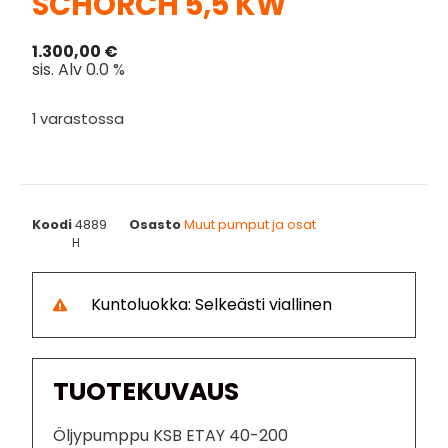
SCHORCH 5,5 KW
1.300,00
€
sis. Alv 0.0 %
1 varastossa
Koodi
4889
Osasto
Muut pumput ja osat
H
Kuntoluokka: Selkeästi viallinen
TUOTEKUVAUS
Öljypumppu KSB ETAY 40-200