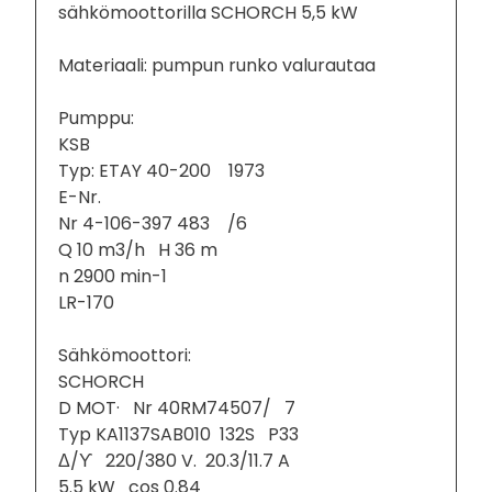
sähkömoottorilla SCHORCH 5,5 kW
Materiaali: pumpun runko valurautaa
Pumppu:
KSB
Typ: ETAY 40-200 1973
E-Nr.
Nr 4-106-397 483 /6
Q 10 m3/h H 36 m
n 2900 min-1
LR-170
Sähkömoottori:
SCHORCH
D MOT· Nr 40RM74507/ 7
Typ KA1137SAB010 132S P33
Δ/ϒ 220/380 V. 20.3/11.7 A
5.5 kW cos 0.84