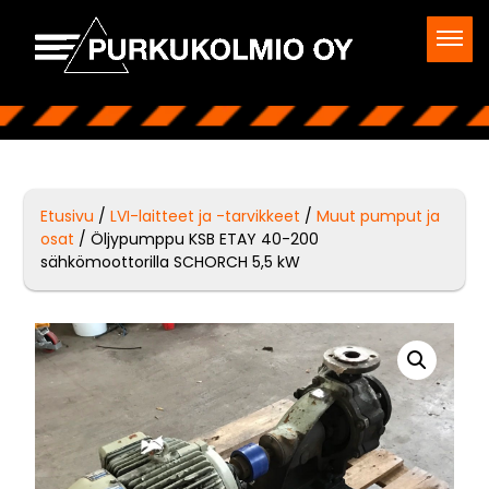
Etusivu
/
LVI-laitteet ja -tarvikkeet
/
Muut pumput ja
osat
/ Öljypumppu KSB ETAY 40-200
sähkömoottorilla SCHORCH 5,5 kW