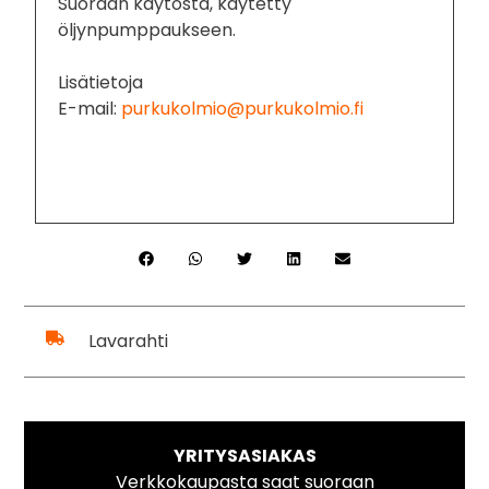
Suoraan käytöstä, käytetty
öljynpumppaukseen.
Lisätietoja
E-mail:
purkukolmio@purkukolmio.fi
Lavarahti
YRITYSASIAKAS
Verkkokaupasta saat suoraan