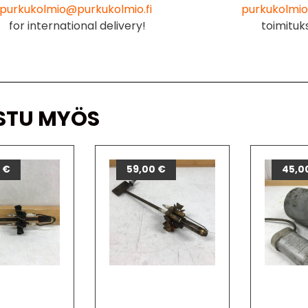
purkukolmio@purkukolmio.fi
purkukolmio
for international delivery!
toimituk
STU MYÖS
0
€
59,00
€
45,0