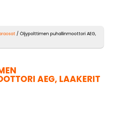
araosat
/ Öljypolttimen puhallinmoottori AEG,
IMEN
OTTORI AEG, LAAKERIT