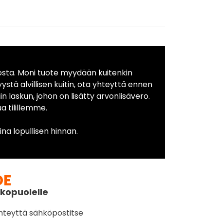
osta. Moni tuote myydään kuitenkin
yystä alvillisen kuitin, ota yhteyttä ennen
in laskun, johon on lisätty arvonlisävero.
 tilillemme.
na lopullisen hinnan.
DE
kopuolelle
hteyttä sähköpostitse