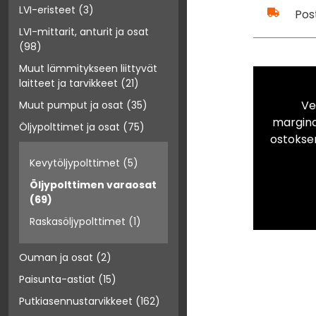
LVI-eristeet
(3)
Pos
LVI-mittarit, anturit ja osat
(98)
Muut lämmitykseen liittyvät
laitteet ja tarvikkeet
(21)
Ve
Muut pumput ja osat
(35)
marginaa
Öljypolttimet ja osat
(75)
ostokse
Kevytöljypolttimet
(5)
Öljypolttimen varaosat
(69)
Raskasöljypolttimet
(1)
Ouman ja osat
(2)
Paisunta-astiat
(15)
Putkiasennustarvikkeet
(162)