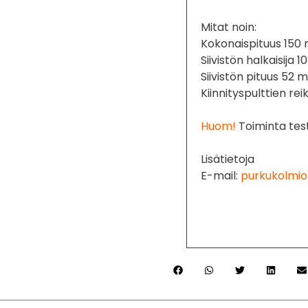
Mitat noin:
Kokonaispituus 15
Siivistön halkaisija
Siivistön pituus 52
Kiinnityspulttien re
Huom!
Toiminta test
Lisätietoja
E-mail:
purkukolmio