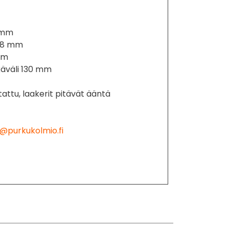
0 mm
 108 mm
 mm
ikäväli 130 mm
attu, laakerit pitävät ääntä
@purkukolmio.fi