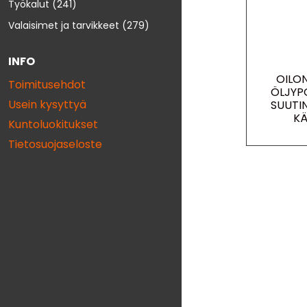
Työkalut
(241)
Valaisimet ja tarvikkeet
(279)
INFO
OILO
Toimitusehdot
ÖLJYP
Usein kysyttyä
SUUTI
KÄ
Kuntoluokitukset
Tietosuojaseloste