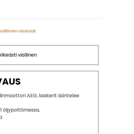
polttimen varaosat
lkeästi viallinen
VAUS
linmoottori AEG, laakerit ääntelee
 1 öljypolttimessa,
a