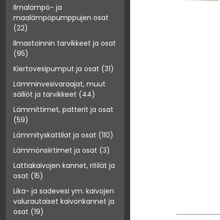
Ilmalämpö- ja
maalämpöpumppujen osat
(22)
Ilmastoinnin tarvikkeet ja osat
(95)
Kiertovesipumput ja osat
(31)
Lämminvesivaraajat, muut
säiliöt ja tarvikkeet
(44)
Lämmittimet, patterit ja osat
(59)
Lämmityskattilat ja osat
(110)
Lämmönsiirtimet ja osat
(3)
Lattiakaivojen kannet, ritilät ja
osat
(15)
Lika- ja sadevesi ym. kaivojen
valurautaiset kaivonkannet ja
osat
(19)