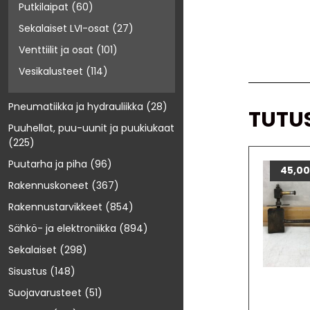
Putkilaipat
(60)
Sekalaiset LVI-osat
(27)
Venttiilit ja osat
(101)
Vesikalusteet
(114)
Pneumatiikka ja hydrauliikka
(28)
TUTU
Puuhellat, puu-uunit ja puukiukaat
(225)
Puutarha ja piha
(96)
45,0
Rakennuskoneet
(367)
Rakennustarvikkeet
(854)
Sähkö- ja elektroniikka
(894)
Sekalaiset
(298)
Sisustus
(148)
Suojavarusteet
(51)