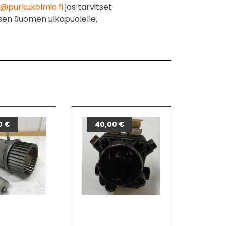
@purkukolmio.fi
jos tarvitset
sen Suomen ulkopuolelle.
0
€
40,00
€