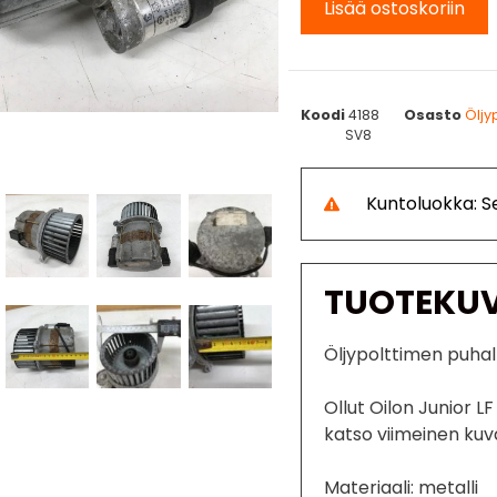
Lisää ostoskoriin
Koodi
4188
Osasto
Öljy
SV8
Kuntoluokka: Se
TUOTEKU
Öljypolttimen puhal
Ollut Oilon Junior LF
katso viimeinen kuv
Materiaali: metalli