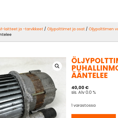
VI-laitteet ja -tarvikkeet
/
Öljypolttimet ja osat
/
Öljypolttimen v
äntelee
ÖLJYPOLTT
PUHALLINMO
ÄÄNTELEE
40,00
€
sis. Alv 0.0 %
1 varastossa