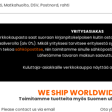
ti, Matkahuolto, DSV, Postnord, rahti
YRITYSASIAKAS
rkkokaupasta saat suoraan kirjanpitokelpoisen kuitin ost
liverolla (alv 0%). Mikäli yrityksesi tarvitsee erityisestä s
n tekoa
sähköpostitse
, niin toimitamme sinulle sähköposti
Lähetämme tavaran maksun saavuttua
Kuluttaja-asiakkaille verkkokauppa näyttää ai
WE SHIP WORLDWI
Toimitamme tuotteita myös Suomen ul
Please contact us via email
Ota y