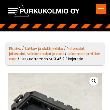
Etusivu
/
Sähkö- ja elektroniikka
/
Pistorasiat,
jakorasiat, valokatkaisijat ja osat
/
Jakorasiat ja niiden
osat
/ OBO Betterman MT3 45 2-1 kojerasia