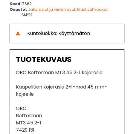
Koodi
7662
Osastot
Jakorasiat ja niiden osat
,
Muut sähköosat
SMY12
Kuntoluokka: Käyttämätön
TUOTEKUVAUS
OBO Betterman MT3 45 2-1 kojerasia
Kaapelitien kojerasia 2+1-mod 45 mm-
kojeelle
OBO
Betterman
MT3 45 2-1
7429 131