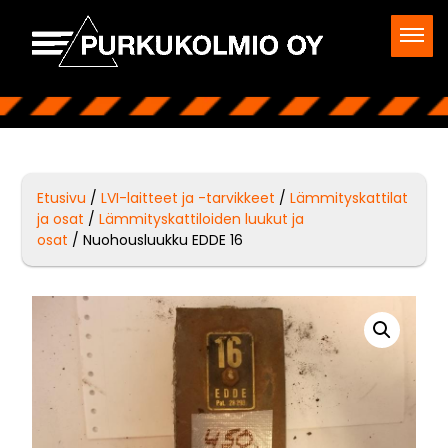
Etusivu
/
LVI-laitteet ja -tarvikkeet
/
Lämmityskattilat
ja osat
/
Lämmityskattiloiden luukut ja
osat
/ Nuohousluukku EDDE 16