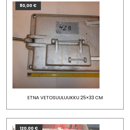
80,00
€
ETNA VETOSUULUUKKU 25×33 CM
120,00
€