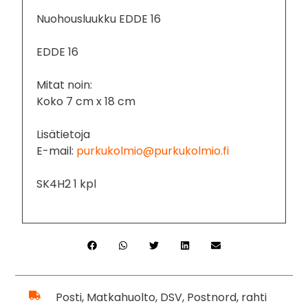
Nuohousluukku EDDE 16
EDDE 16
Mitat noin:
Koko 7 cm x 18 cm
Lisätietoja
E-mail:
purkukolmio@purkukolmio.fi
SK4H2 1 kpl
Posti, Matkahuolto, DSV, Postnord, rahti