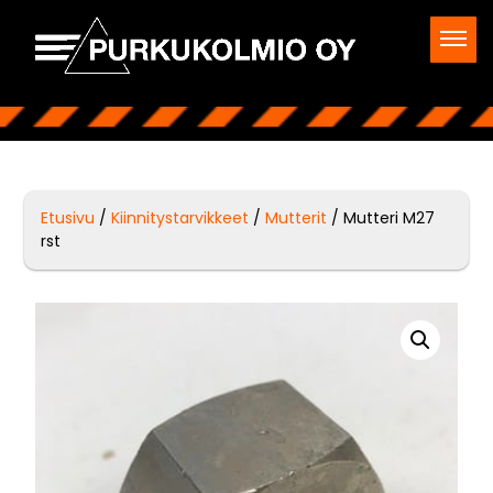
Etusivu
/
Kiinnitystarvikkeet
/
Mutterit
/ Mutteri M27
rst