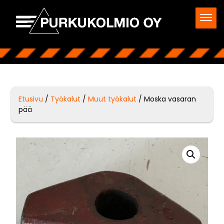
Etusivu
/
Työkalut
/
Muut työkalut
/ Moska vasaran
pää