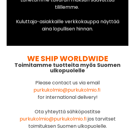
tilillemme.
Kuluttaja-asiakkaille verkkokauppa näyttää
aina lopullisen hinnan.
WE SHIP WORLDWIDE
Toimitamme tuotteita myös Suomen
ulkopuolelle
Please contact us via email
purkukolmio@purkukolmio.fi
for international delivery!
Ota yhteyttä sähköpostitse
purkukolmio@purkukolmio.fi
jos tarvitset
toimituksen Suomen ulkopuolelle.