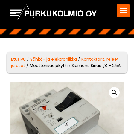
Etusivu
/
Sähkö- ja elektroniikka
/
Kontaktorit, releet
ja osat
/ Moottorisuojakytkin Siemens Sirius 1,8 – 2,5A