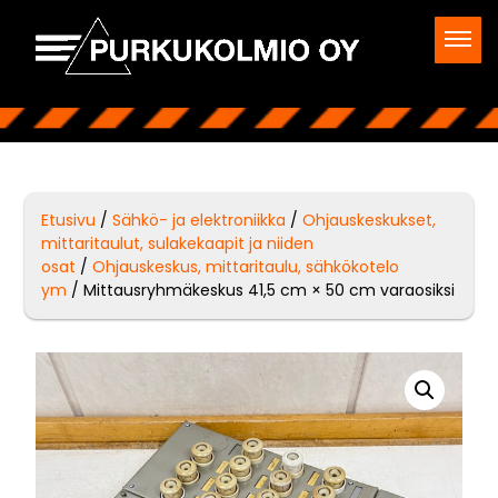
Etusivu
/
Sähkö- ja elektroniikka
/
Ohjauskeskukset,
mittaritaulut, sulakekaapit ja niiden
osat
/
Ohjauskeskus, mittaritaulu, sähkökotelo
ym
/ Mittausryhmäkeskus 41,5 cm × 50 cm varaosiksi