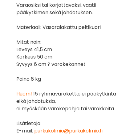
Varaosiksi tai korjattavaksi, vaatii
pääkytkimen sekä johdotuksen.
Materiaali: Vasaralakattu peltikuori
Mitat noin:
Leveys 41,5 cm
Korkeus 50 cm
Syvyys 6 cm ? varokekannet
Paino 6 kg
Huom!
15 ryhmävaroketta, ei pääkytkintä
eikä johdotuksia,
ei myöskään varokepohjia tai varokkeita.
Lisätietoja
E-mail:
purkukolmio@purkukolmio.fi