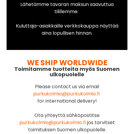
Lähetämme tavaran maksun saavuttua
tilillemme.
Kuluttaja-asiakkaille verkkokauppa näyttää
aina lopullisen hinnan.
WE SHIP WORLDWIDE
Toimitamme tuotteita myös Suomen
ulkopuolelle
Please contact us via email
purkukolmio@purkukolmio.fi
for international delivery!
Ota yhteyttä sähköpostitse
purkukolmio@purkukolmio.fi
jos tarvitset
toimituksen Suomen ulkopuolelle.