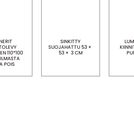
NERIT
SINKITTY
LUM
TOLEVY
SUOJAHATTU 53 ×
KIINN
EN 110*100
53 × 3 CM
PU
ULMASTA
A POIS