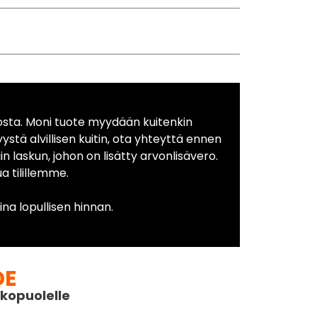
osta. Moni tuote myydään kuitenkin
yystä alvillisen kuitin, ota yhteyttä ennen
in laskun, johon on lisätty arvonlisävero.
 tilillemme.
na lopullisen hinnan.
DE
kopuolelle