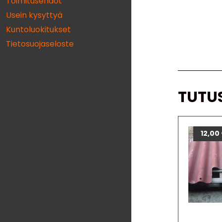
Toimitusehdot
Usein kysyttyä
Kuntoluokitukset
Tietosuojaseloste
TUTU
12,00