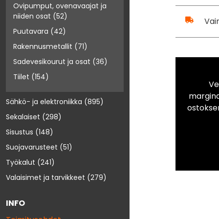
Ovipumput, ovenavaajat ja
niiden osat
(52)
Vai
Puutavara
(42)
Rakennusmetallit
(71)
Sadevesikourut ja osat
(36)
Tiilet
(154)
Ve
marginaa
Sähkö- ja elektroniikka
(895)
ostokse
Sekalaiset
(298)
Sisustus
(148)
Suojavarusteet
(51)
Työkalut
(241)
Valaisimet ja tarvikkeet
(279)
INFO