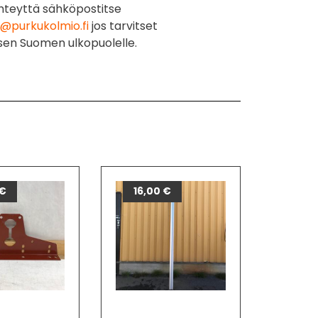
hteyttä sähköpostitse
@purkukolmio.fi
jos tarvitset
sen Suomen ulkopuolelle.
€
16,00
€