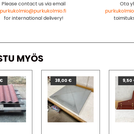
Please contact us via email
Ota y
purkukolmio@purkukolmio.fi
purkukolmio
for international delivery!
toimituk
STU MYÖS
€
38,00
€
9,50