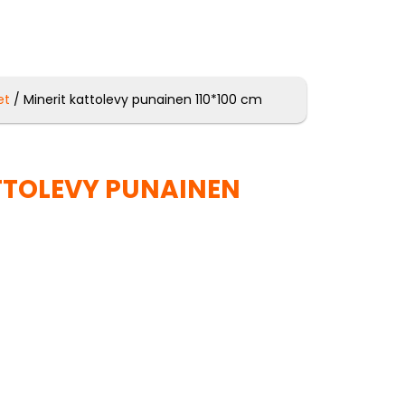
et
/ Minerit kattolevy punainen 110*100 cm
TTOLEVY PUNAINEN