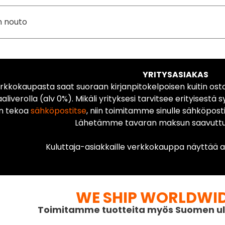
n nouto
YRITYSASIAKAS
rkkokaupasta saat suoraan kirjanpitokelpoisen kuitin ost
liverolla (alv 0%). Mikäli yrityksesi tarvitsee erityisestä s
n tekoa
sähköpostitse
, niin toimitamme sinulle sähköposti
Lähetämme tavaran maksun saavuttua
Kuluttaja-asiakkaille verkkokauppa näyttää ai
WE SHIP WORLDWI
Toimitamme tuotteita myös Suomen ul