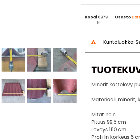
Koodi
6979
Osasto
Kate
NI
Kuntoluokka: Se
TUOTEKU
Minerit kattolevy p
Materiaali: minerit, 
Mitat noin:
Pituus 99,5 cm
Leveys 1110 cm
Profiilin korkeus 6 