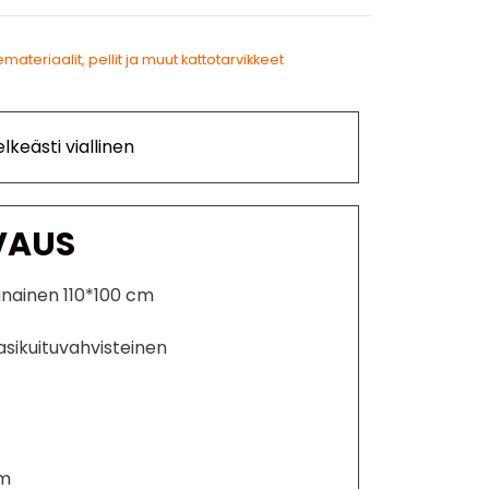
materiaalit, pellit ja muut kattotarvikkeet
lkeästi viallinen
VAUS
unainen 110*100 cm
lasikuituvahvisteinen
cm