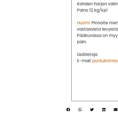
Kahden harjan välim
Paino 12 kg/kpl
Huom!
Pinnoite men
vastaavista levyistä
Pääkuvassa on myyn
päin.
Lisätietoja
E-mail:
purkukolmio