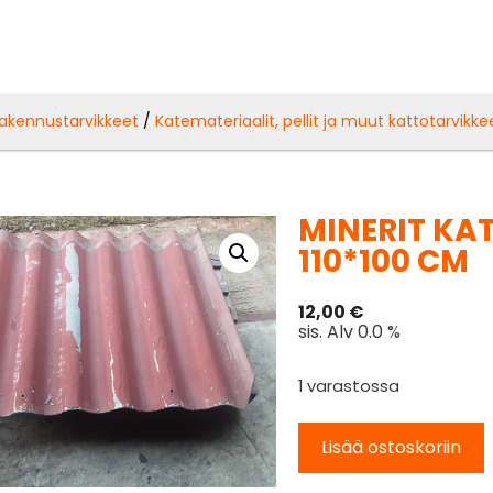
akennustarvikkeet
/
Katemateriaalit, pellit ja muut kattotarvikke
MINERIT KA
110*100 CM
12,00
€
sis. Alv 0.0 %
1 varastossa
Lisää ostoskoriin