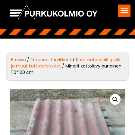
Etusivu
/
Rakennustarvikkeet
/
Katemateriaalit, pellit
ja muut kattotarvikkeet
/ Minerit kattolevy punainen
110*100 cm