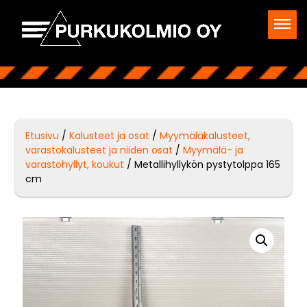
Etusivu
/
Kalusteet ja osat
/
Myymäläkalusteet,
varastokalusteet ja niiden osat
/
Myymälä- ja
varastohyllyt, koukut
/ Metallihyllykön pystytolppa 165
cm