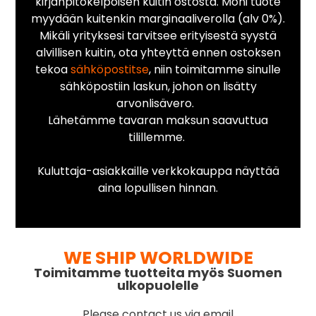
kirjanpitokelpoisen kuitin ostosta. Moni tuote
myydään kuitenkin marginaaliverolla (alv 0%).
Mikäli yrityksesi tarvitsee erityisestä syystä
alvillisen kuitin, ota yhteyttä ennen ostoksen
tekoa
sähköpostitse
, niin toimitamme sinulle
sähköpostiin laskun, johon on lisätty
arvonlisävero.
Lähetämme tavaran maksun saavuttua
tilillemme.
Kuluttaja-asiakkaille verkkokauppa näyttää
aina lopullisen hinnan.
WE SHIP WORLDWIDE
Toimitamme tuotteita myös Suomen
ulkopuolelle
Please contact us via email