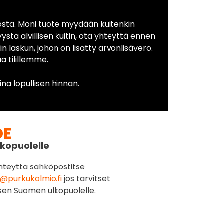
osta. Moni tuote myydään kuitenkin
yystä alvillisen kuitin, ota yhteyttä ennen
in laskun, johon on lisätty arvonlisävero.
 tilillemme.
na lopullisen hinnan.
DE
kopuolelle
hteyttä sähköpostitse
@purkukolmio.fi
jos tarvitset
sen Suomen ulkopuolelle.