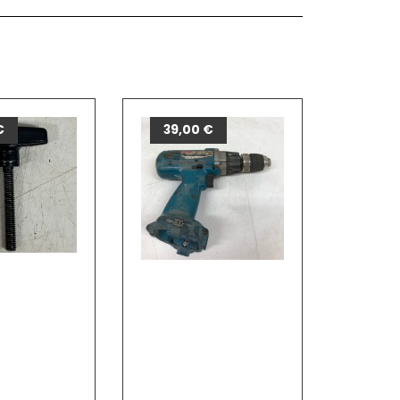
€
39,00
€