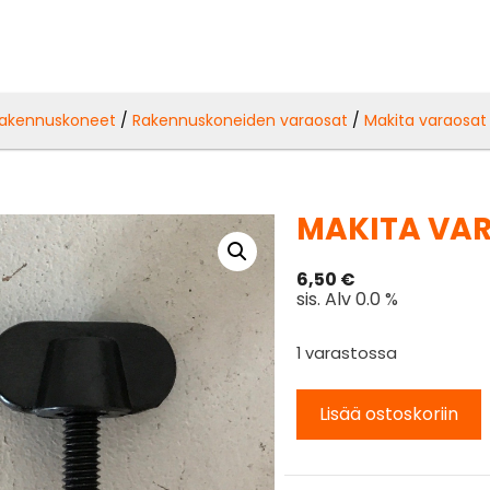
akennuskoneet
/
Rakennuskoneiden varaosat
/
Makita varaosat
MAKITA VAR
6,50
€
sis. Alv 0.0 %
1 varastossa
Lisää ostoskoriin