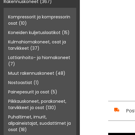
Rakennuskoneet
(367)
Kompressorit ja kompressorin
osat
(10)
Koneiden kuljetuslaatikot
(15)
Kulmahiomakoneet, osat ja
tarvikkeet
(37)
Lattianhoito- ja hiomakoneet
(7)
Muut rakennuskoneet
(48)
Nostoastiat
(1)
Painepesurit ja osat
(5)
Piikkauskoneet, porakoneet,
tarvikkeet ja osat
(130)
Pos
Puhaltimet, imurit,
alipaineistajat, suodattimet ja
osat
(18)