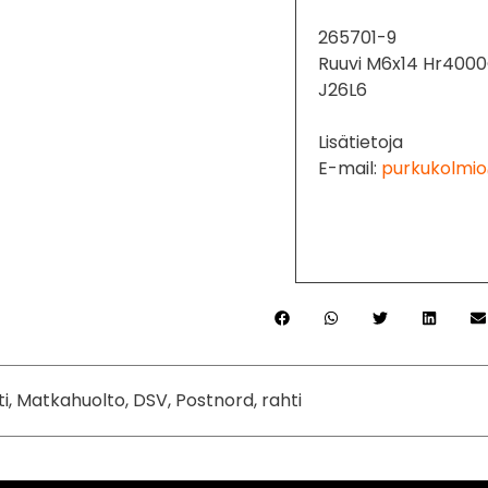
265701-9
Ruuvi M6x14 Hr400
J26L6
Lisätietoja
E-mail:
purkukolmio
ti, Matkahuolto, DSV, Postnord, rahti