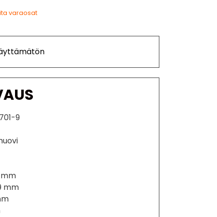
ita varaosat
Käyttämätön
VAUS
701-9
 muovi
5 mm
29 mm
 mm
m