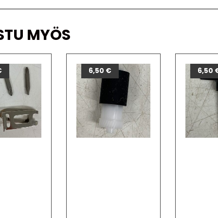
STU MYÖS
€
6,50
€
6,50