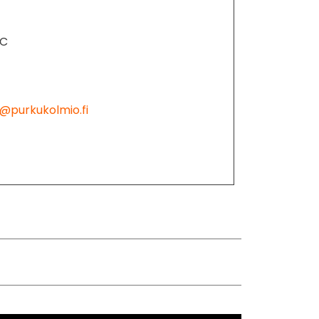
0C
@purkukolmio.fi