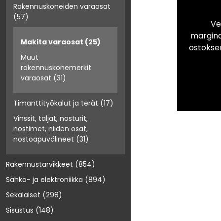
Rakennuskoneiden varaosat
(57)
Ve
marginaa
Makita varaosat
(25)
ostokse
Muut
rakennuskonemerkit
varaosat
(31)
Timanttityökalut ja terät
(17)
Vinssit, taljat, nosturit,
nostimet, niiden osat,
nostoapuvälineet
(31)
Rakennustarvikkeet
(854)
Sähkö- ja elektroniikka
(894)
Sekalaiset
(298)
Sisustus
(148)