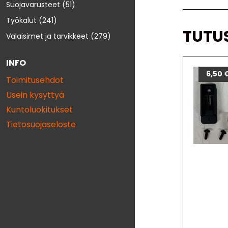
Suojavarusteet
(51)
Työkalut
(241)
TUTU
Valaisimet ja tarvikkeet
(279)
INFO
6,50
Toimitusehdot
Usein kysyttyä
Kuntoluokitukset
Tietosuojaseloste