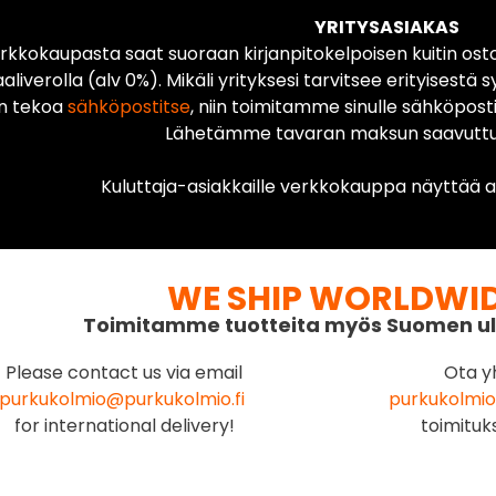
YRITYSASIAKAS
rkkokaupasta saat suoraan kirjanpitokelpoisen kuitin ost
liverolla (alv 0%). Mikäli yrityksesi tarvitsee erityisestä s
n tekoa
sähköpostitse
, niin toimitamme sinulle sähköposti
Lähetämme tavaran maksun saavuttua
Kuluttaja-asiakkaille verkkokauppa näyttää ai
WE SHIP WORLDWI
Toimitamme tuotteita myös Suomen ul
Please contact us via email
Ota y
purkukolmio@purkukolmio.fi
purkukolmio
for international delivery!
toimituk