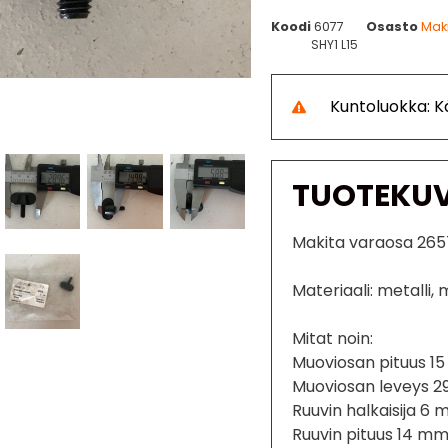
Koodi
6077
Osasto
Mak
SHY1 L15
Kuntoluokka: 
TUOTEKU
Makita varaosa 265
Materiaali: metalli,
Mitat noin:
Muoviosan pituus 1
Muoviosan leveys 
Ruuvin halkaisija 6
Ruuvin pituus 14 m