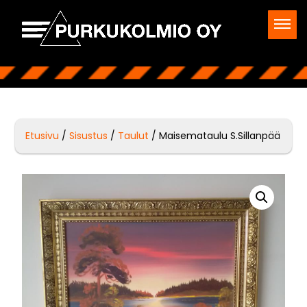
Etusivu
/
Sisustus
/
Taulut
/ Maisemataulu S.Sillanpää