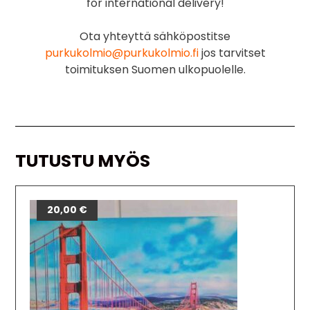
for international delivery!
Ota yhteyttä sähköpostitse
purkukolmio@purkukolmio.fi
jos tarvitset
toimituksen Suomen ulkopuolelle.
TUTUSTU MYÖS
20,00
€