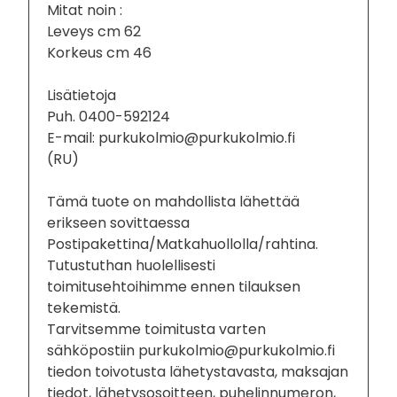
Mitat noin :
Leveys cm 62
Korkeus cm 46
Lisätietoja
Puh. 0400-592124
E-mail: purkukolmio@purkukolmio.fi
(RU)
Tämä tuote on mahdollista lähettää
erikseen sovittaessa
Postipakettina/Matkahuollolla/rahtina.
Tutustuthan huolellisesti
toimitusehtoihimme ennen tilauksen
tekemistä.
Tarvitsemme toimitusta varten
sähköpostiin purkukolmio@purkukolmio.fi
tiedon toivotusta lähetystavasta, maksajan
tiedot, lähetysosoitteen, puhelinnumeron,