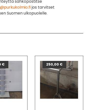
hteyttä sähköpostitse
@purkukolmio.fi
jos tarvitset
sen Suomen ulkopuolelle.
0
€
250,00
€