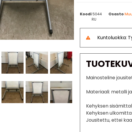
Koodi
5044
Osasto
Muu
RU
Kuntoluokka: 
TUOTEKU
Mainosteline jousite
Materiaali: metalli j
Kehyksen sisämitta
Kehyksen ulkomitta
Jousitettu, ettei ka