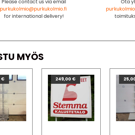
Please contact us via email
Ota y
purkukolmio@purkukolmio.fi
purkukolmio
for international delivery!
toimituk
STU MYÖS
0
€
249,00
€
25,0