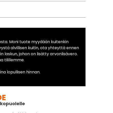
osta. Moni tuote myydään kuitenkin
yystä alvillisen kuitin, ota yhteyttä ennen
in laskun, johon on lisätty arvonlisävero.
 tilillemme.
na lopullisen hinnan.
DE
kopuolelle