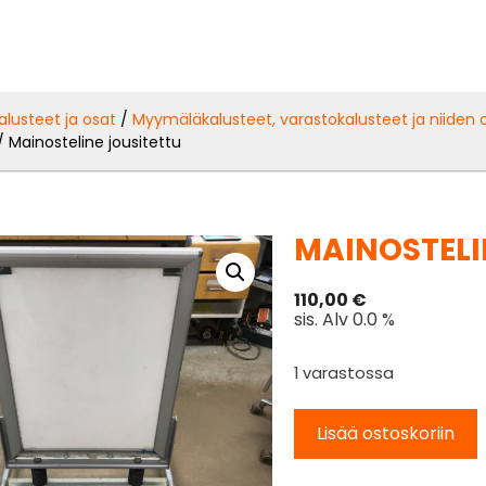
alusteet ja osat
/
Myymäläkalusteet, varastokalusteet ja niiden 
/ Mainosteline jousitettu
MAINOSTELI
110,00
€
sis. Alv 0.0 %
1 varastossa
Lisää ostoskoriin