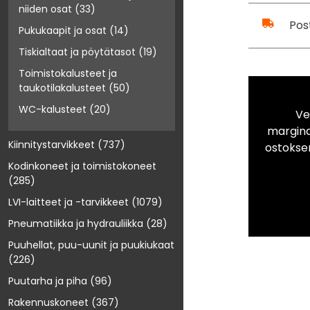
niiden osat
(33)
Pos
Pukukaapit ja osat
(14)
Tiskialtaat ja pöytätasot
(19)
Toimistokalusteet ja
taukotilakalusteet
(50)
WC-kalusteet
(20)
Ve
marginaa
Kiinnitystarvikkeet
(737)
ostokse
Kodinkoneet ja toimistokoneet
(285)
LVI-laitteet ja -tarvikkeet
(1079)
Pneumatiikka ja hydrauliikka
(28)
Puuhellat, puu-uunit ja puukiukaat
(226)
Puutarha ja piha
(96)
Rakennuskoneet
(367)