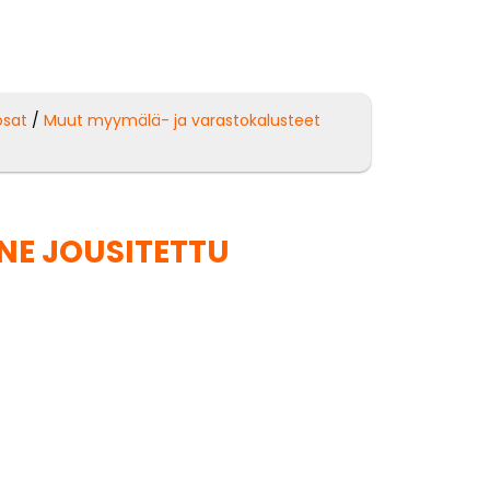
osat
/
Muut myymälä- ja varastokalusteet
NE JOUSITETTU