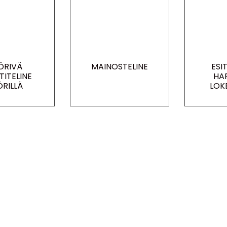
ÖRIVÄ
MAINOSTELINE
ESI
TITELINE
HA
ÖRILLÄ
LOK