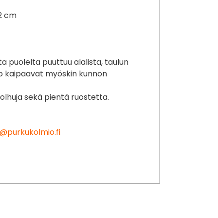
2 cm
ta puolelta puuttuu alalista, taulun
ko kaipaavat myöskin kunnon
olhuja sekä pientä ruostetta.
@purkukolmio.fi