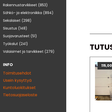
Rakennustarvikkeet
(853)
Sähkö- ja elektroniikka
(894)
Sekalaiset
(298)
Sisustus
(148)
Suojavarusteet
(51)
Työkalut
(241)
TUTU
Valaisimet ja tarvikkeet
(279)
INFO
115,0
Toimitusehdot
Usein kysyttyä
Kuntoluokitukset
Tietosuojaseloste