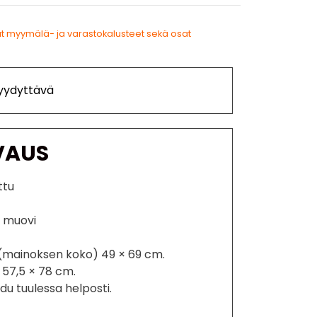
t myymälä- ja varastokalusteet sekä osat
Tyydyttävä
VAUS
ttu
a muovi
(mainoksen koko) 49 × 69 cm.
 57,5 × 78 cm.
adu tuulessa helposti.