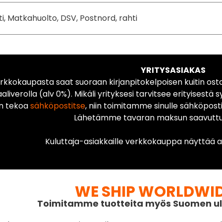
ti, Matkahuolto, DSV, Postnord, rahti
YRITYSASIAKAS
rkkokaupasta saat suoraan kirjanpitokelpoisen kuitin ost
liverolla (alv 0%). Mikäli yrityksesi tarvitsee erityisestä s
n tekoa
sähköpostitse
, niin toimitamme sinulle sähköposti
Lähetämme tavaran maksun saavuttua
Kuluttaja-asiakkaille verkkokauppa näyttää ai
WE SHIP WORLDWI
Toimitamme tuotteita myös Suomen ul