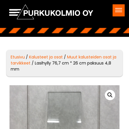
Etusivu
/
Kalusteet ja osat
/
Muut kalusteiden osat ja
tarvikkeet
/ Lasihylly 76,7 cm * 26 cm paksuus 4,8
mm