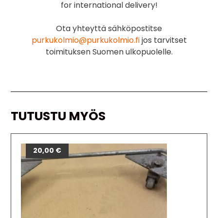
for international delivery!
Ota yhteyttä sähköpostitse
purkukolmio@purkukolmio.fi
jos tarvitset
toimituksen Suomen ulkopuolelle.
TUTUSTU MYÖS
20,00
€