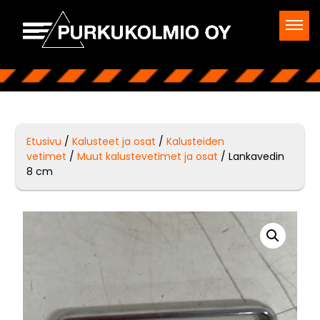
Etusivu
/
Kalusteet ja osat
/
Kalusteiden
vetimet
/
Muut kalustevetimet ja osat
/ Lankavedin
8 cm