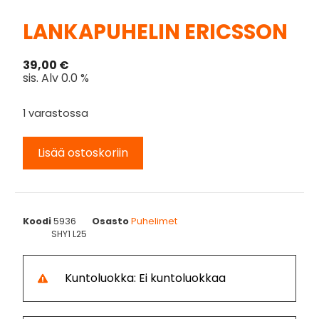
LANKAPUHELIN ERICSSON
39,00
€
sis. Alv 0.0 %
1 varastossa
Lisää ostoskoriin
Koodi
5936
Osasto
Puhelimet
SHY1 L25
Kuntoluokka: Ei kuntoluokkaa