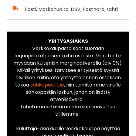
Posti, Matkahuolto, DSV, Postnord, rahti
YRITYSASIAKAS
Verkkokaupasta saat suoraan
kirjanpitokelpoisen kuitin ostosta. Moni tuote
myydään kuitenkin marginaaliverolla (alv 0%).
Mikäli yrityksesi tarvitsee erityisestä syystä
alvillisen kuitin, ota yhteyttä ennen ostoksen
tekoa
sähköpostitse
, niin toimitamme sinulle
sähköpostiin laskun, johon on lisätty
arvonlisävero.
Lähetämme tavaran maksun saavuttua
tilillemme.
Kuluttaja-asiakkaille verkkokauppa näyttää
aina lopullisen hinnan.