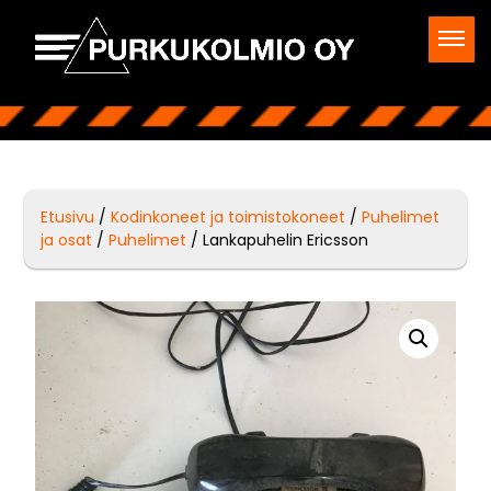
Etusivu
/
Kodinkoneet ja toimistokoneet
/
Puhelimet
ja osat
/
Puhelimet
/ Lankapuhelin Ericsson